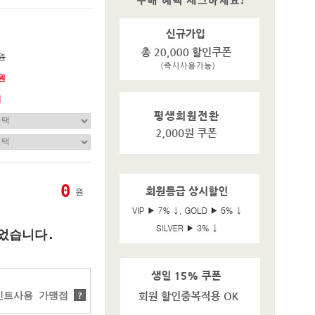
0원
0원
기
0
원
었습니다.
트사용 가맹점
?