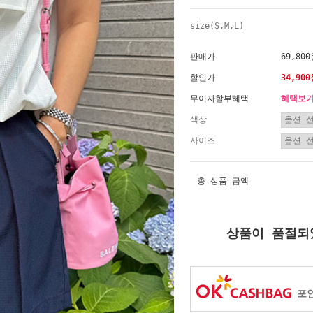
size(S,M,L)
판매가
69,80
할인가
34,90
무이자할부혜택
혜택보
색상
사이즈
총 상품 금액
상품이 품절되
포인