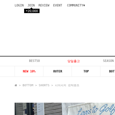
LOGIN
JOIN
REVIEW
EVENT
COMMUNITY▼
공지사항
이벤트
등급안내
상품후기
Q&A게시판
VIP게시판
개인결제
입고지연
BEST50
SEASON
당일출고
인스타이벤트
NEW 10%
OUTER
TOP
BOT
모델지원
>
BOTTOM
>
SHORTS
> 시어서커 핀턱팬츠