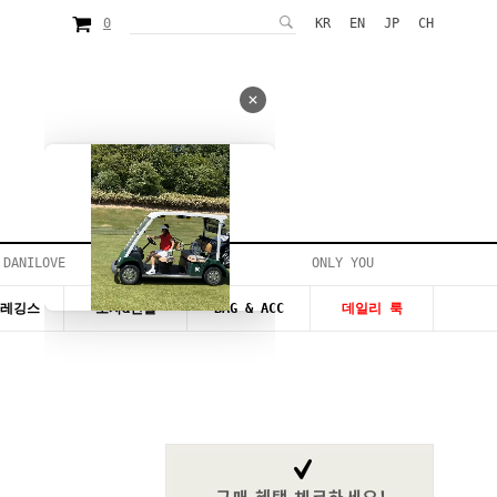
0
KR
EN
JP
CH
 DANILOVE
ONLY YOU
시즌20~50%세일
&레깅스
모자&신발
BAG & ACC
데일리 룩