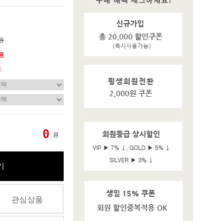
0원
0원
기
0
원
기
관심상품