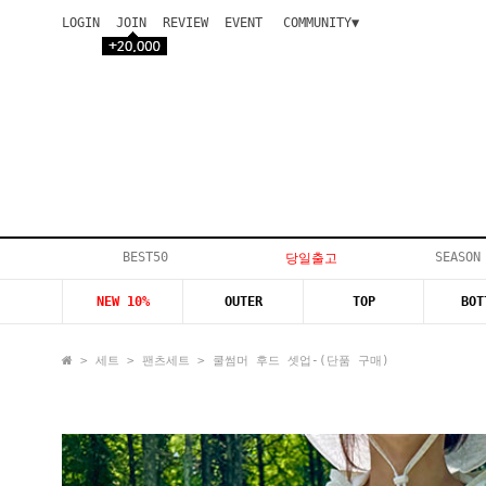
LOGIN
JOIN
REVIEW
EVENT
COMMUNITY▼
공지사항
이벤트
등급안내
상품후기
Q&A게시판
VIP게시판
개인결제
입고지연
BEST50
SEASON
당일출고
인스타이벤트
NEW 10%
OUTER
TOP
BOT
모델지원
>
세트
>
팬츠세트
> 쿨썸머 후드 셋업-(단품 구매)