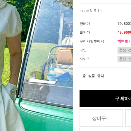
size(S,M,L)
판매가
69,80
할인가
48,90
무이자할부혜택
혜택보
타입
사이즈
총 상품 금액
구매하
장바구니