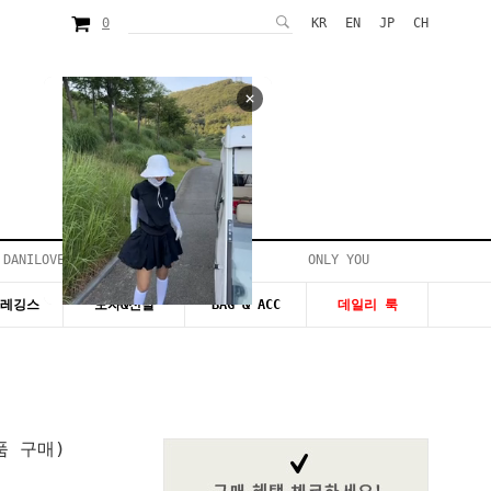
0
KR
EN
JP
CH
 DANILOVE
ONLY YOU
시즌20~50%세일
&레깅스
모자&신발
BAG & ACC
데일리 룩
품 구매)