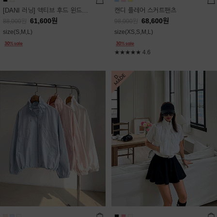
[DANI 러닝] 액티브 후드 윈드점퍼
캔디 플레어 스커트팬츠
61,600
원
68,600
원
88,000
원
98,000
원
size(S,M,L)
size(XS,S,M,L)
★★★★★
4.6