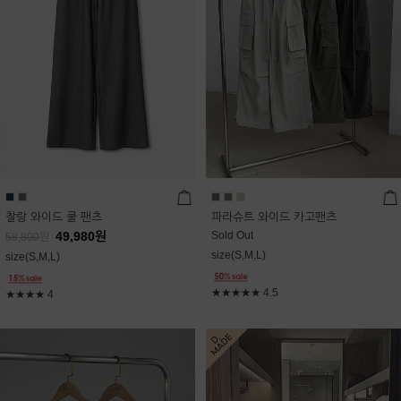
찰랑 와이드 쿨 팬츠
파라슈트 와이드 카고팬츠
49,980
원
Sold Out
58,800
원
size(S,M,L)
size(S,M,L)
★★★★★
4.5
★★★★
4