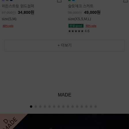
히든스트링 윈드점퍼
슬릿체크 스커트
34,800
원
49,000
원
87,000
원
98,000
원
size(S,M)
size(XS,S,M,L)
★★★★★
4.6
+ 더보기
MADE