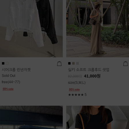
시어크롭 린넨자켓
실키 소프트 크롭후드 셋업
Sold Out
41,000
원
82,000
원
free(44~77)
size(S,M,L)
★★★★★
5