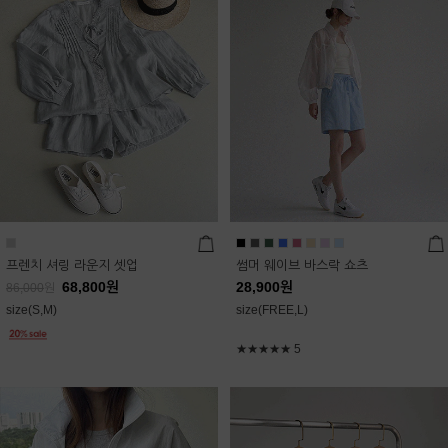
프렌치 셔링 라운지 셋업
썸머 웨이브 바스락 쇼츠
68,800
원
28,900
원
86,000
원
size(S,M)
size(FREE,L)
★★★★★
5