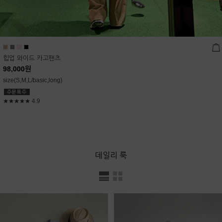
힙업 와이드 카고팬츠
98,000
원
size(S,M,L/basic,long)
★★★★★
4.9
데일리 룩