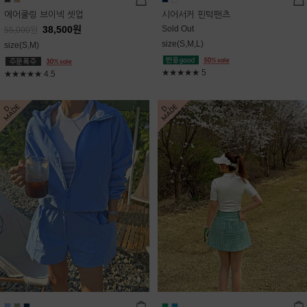
에어쿨링 브이넥 셋업
시어서커 핀턱팬츠
38,500
원
Sold Out
55,000
원
size(S,M,L)
size(S,M)
★★★★★
5
★★★★★
4.5