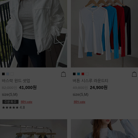
바스락 윈드 셋업
버튼 시스루 라운드티
41,000
원
24,900
원
82,000
원
49,800
원
size(S,M)
size(S,M)
★★★★★
4.8