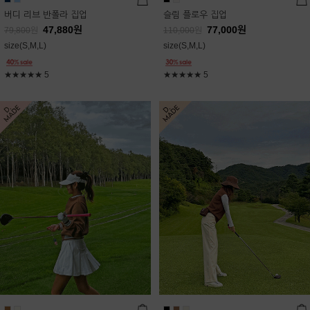
버디 리브 반폴라 집업
슬림 플로우 집업
47,880
원
77,000
원
79,800
원
110,000
원
size(S,M,L)
size(S,M,L)
★★★★★
5
★★★★★
5