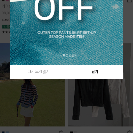
라이트데님 핀턱 스커트
블룸 하이넥 니트집업
68,600
원
Sold Out
98,000
원
free(44~66)
size(XS,S,M,L)
★★★★★
4.9
★★★★★
5
다시 보지 않기
닫기