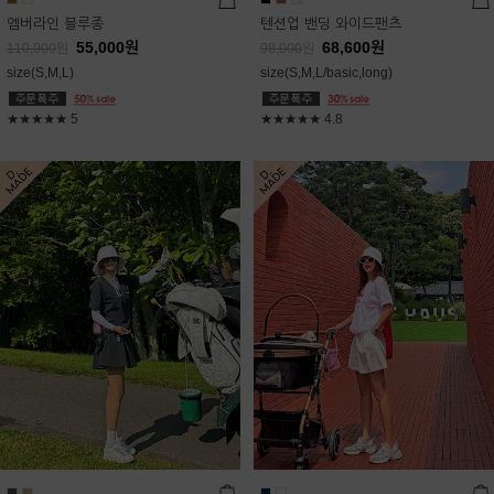
엠버라인 블루종
텐션업 밴딩 와이드팬츠
55,000
원
68,600
원
110,000
원
98,000
원
size(S,M,L)
size(S,M,L/basic,long)
★★★★★
5
★★★★★
4.8