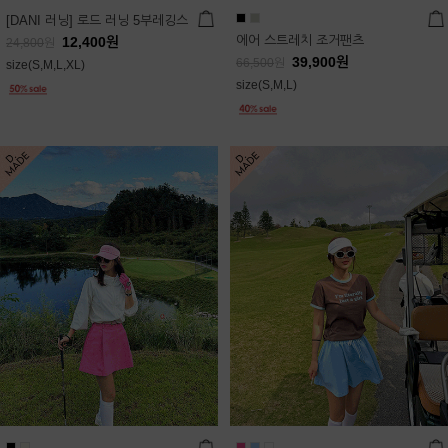
[DANI 러닝] 로드 러닝 5부레깅스
에어 스트레치 조거팬츠
12,400
원
24,800
원
39,900
원
66,500
원
size(S,M,L,XL)
size(S,M,L)