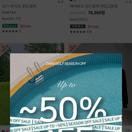
슈가 라이트 윈드점퍼
에어하프 윈드점퍼-재입고완료
Sold Out
76,300
원
109,000
원
free(44~77)
size(S,M,L)
★★★★★
5
★★★★★
4.9