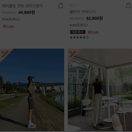
에어쿨링 핀턱 와이드팬츠
쿨터치 카라나시
44,880
원
74,800
원
32,800
원
46,800
원
size(S,M,L)
size(S,M,L)
★★★★★
5