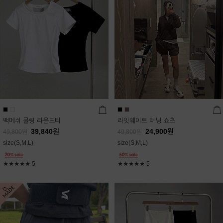
백메쉬 쿨링 라운드티
라잇웨이트 러닝 쇼츠
39,840
원
24,900
원
49,800
원
49,800
원
size(S,M,L)
size(S,M,L)
★★★★★
5
★★★★★
5