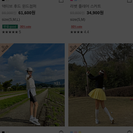
액티브 후드 윈드점퍼
리벳 플레어 스커트
61,600
원
34,900
원
88,000
원
69,800
원
size(S,M,L)
size(S,M)
★★★★★
5
★★★★
4.4