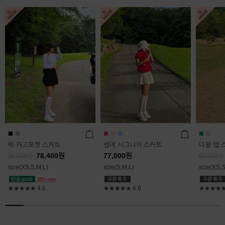
빅 카고포켓 스커트
썸머 시그니처 스커트
더블 랩 
78,400
원
77,000
원
98,000
원
87,000
원
size(XS,S,M,L)
size(S,M,L)
size(XS,S
★★★★★
4.6
★★★★★
4.9
★★★★