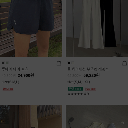
투웨이 에어 쇼츠
쿨 하이텐션 부츠컷 레깅스
24,900
원
59,220
원
49,800
원
65,800
원
size(S,M,L)
size(S,M,L,XL)
★★★★★
4.9