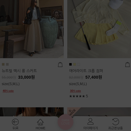
뉴트럴 맥시 롱 스커트
에어라이트 크롭 점퍼
33,000
원
57,400
원
55,000
원
82,000
원
size(S,M,L)
size(S,M,L)
★★★★★
5
DANI
LOVE
뒤로
HOME
마이페이지
최근본상품