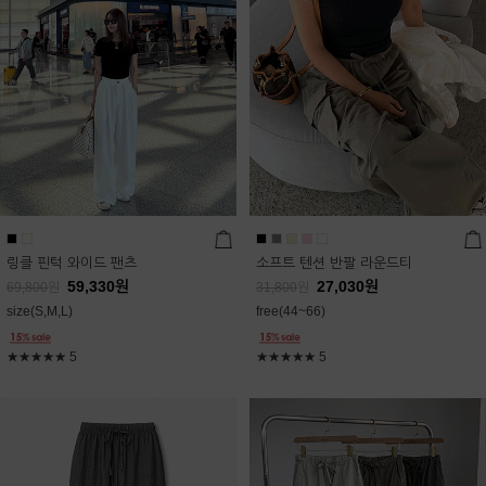
링클 핀턱 와이드 팬츠
소프트 텐션 반팔 라운드티
59,330
원
27,030
원
69,800
원
31,800
원
size(S,M,L)
free(44~66)
★★★★★
5
★★★★★
5