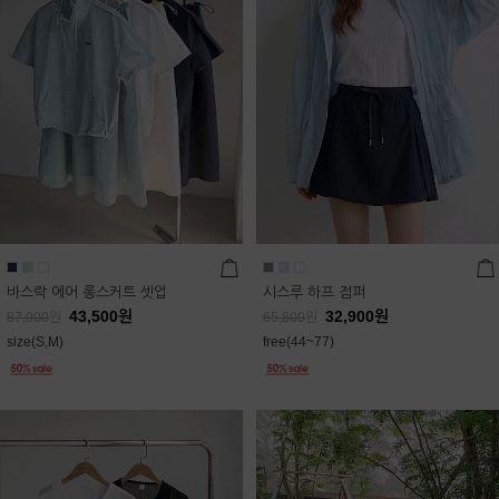
바스락 에어 롱스커트 셋업
시스루 하프 점퍼
43,500
원
32,900
원
87,000
원
65,800
원
size(S,M)
free(44~77)