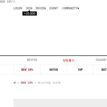
NEW 10%">
LOGIN
JOIN
REVIEW
EVENT
COMMUNITY▼
공지사항
이벤트
등급안내
상품후기
Q&A게시판
VIP게시판
개인결제
입고지연
BEST50
SEASON
당일출고
인스타이벤트
NEW 10%
OUTER
TOP
BOT
모델지원
>
NEW 10%
> 윙크스마일 토트백