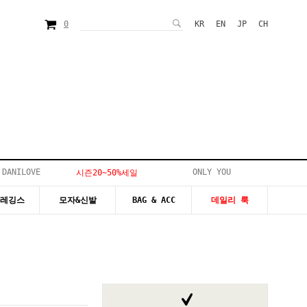
0
KR
EN
JP
CH
 DANILOVE
ONLY YOU
시즌20~50%세일
&레깅스
모자&신발
BAG & ACC
데일리 룩