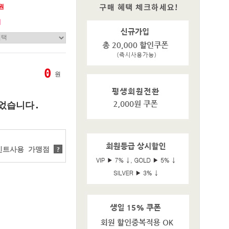
0원
기
0
원
었습니다.
트사용 가맹점
?