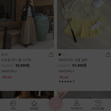
뉴트럴 맥시 롱 스커트
에어라이트 크롭 점퍼
33,000
원
57,400
원
55,000
원
82,000
원
size(S,M,L)
size(S,M,L)
★★★★★
5
DANI
LOVE
뒤로
HOME
마이페이지
최근본상품