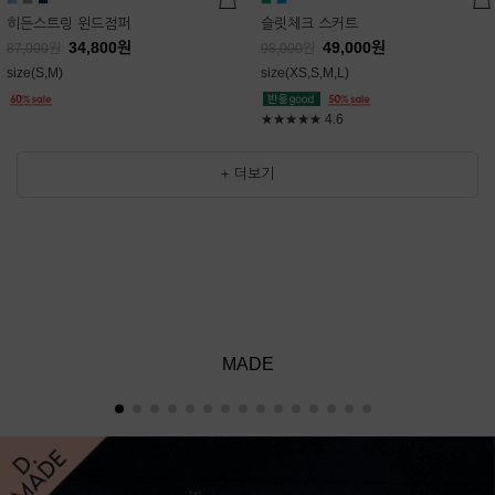
히든스트링 윈드점퍼
슬릿체크 스커트
34,800
원
49,000
원
87,000
원
98,000
원
size(S,M)
size(XS,S,M,L)
★★★★★
4.6
+ 더보기
MADE