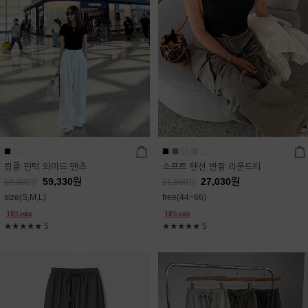
링클 핀턱 와이드 팬츠
소프트 텐션 반팔 라운드티
59,330
원
27,030
원
69,800
원
31,800
원
size(S,M,L)
free(44~66)
★★★★★
5
★★★★★
5