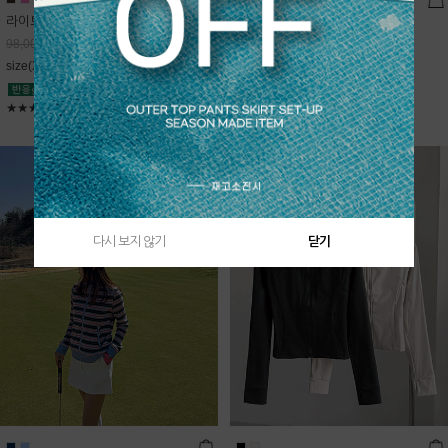
라이트데님 핀턱 스커트
블룸 하이넥 니트집업
68,600
원
Sold Out
98,000
원
free(44~66)
size(XS,S,M,L)
★★★★★
4.9
★★★★★
5
다시 보지 않기
닫기