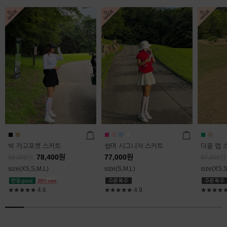
빅 카고포켓 스커트
썸머 시그니처 스커트
더블 랩 
78,400
원
77,000
원
98,000
원
87,000
원
size(XS,S,M,L)
size(S,M,L)
size(XS,S
★★★★★
4.6
★★★★★
4.9
★★★★