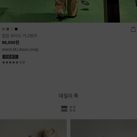
힙업 와이드 카고팬츠
98,000
원
size(S,M,L/basic,long)
★★★★★
4.9
데일리 룩