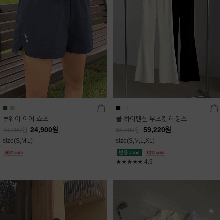
투웨이 에어 쇼츠
쿨 하이텐션 부츠컷 레깅스
24,900
원
59,220
원
49,800
원
65,800
원
size(S,M,L)
size(S,M,L,XL)
★★★★★
4.9