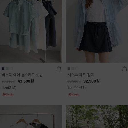
바스락 에어 롱스커트 셋업
시스루 하프 점퍼
43,500
원
32,900
원
87,000
원
65,800
원
size(S,M)
free(44~77)