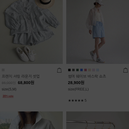
프렌치 셔링 라운지 셋업
썸머 웨이브 바스락 쇼츠
68,800
원
28,900
원
86,000
원
size(S,M)
size(FREE,L)
★★★★★
5