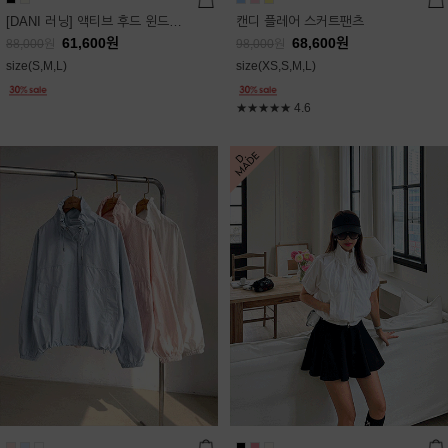
[DANI 러닝] 액티브 후드 윈드점퍼
캔디 플레어 스커트팬츠
61,600
원
68,600
원
88,000
원
98,000
원
size(S,M,L)
size(XS,S,M,L)
★★★★★
4.6