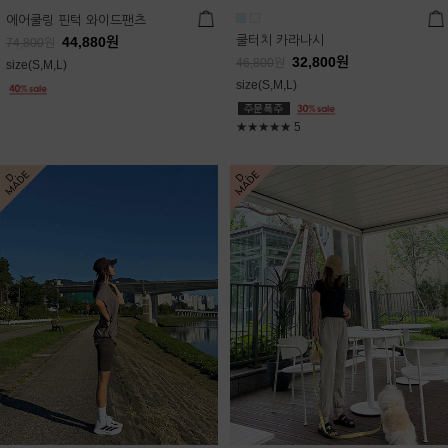
에어쿨링 핀턱 와이드팬츠
쿨터치 카라나시
44,880
원
74,800
원
32,800
원
46,800
원
size(S,M,L)
size(S,M,L)
★★★★★
5