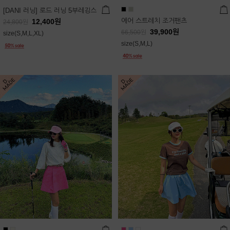
[DANI 러닝] 로드 러닝 5부레깅스
에어 스트레치 조거팬츠
12,400
원
24,800
원
39,900
원
66,500
원
size(S,M,L,XL)
size(S,M,L)