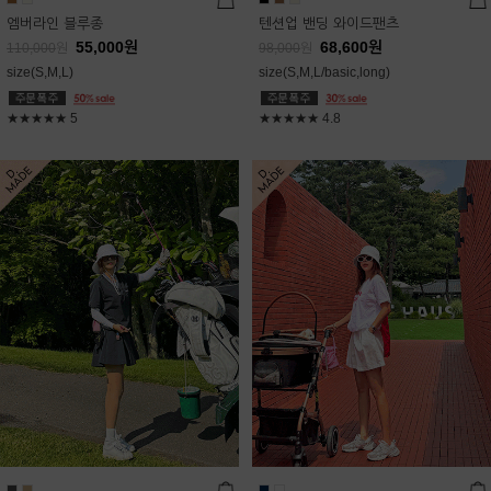
엠버라인 블루종
텐션업 밴딩 와이드팬츠
55,000
원
68,600
원
110,000
원
98,000
원
size(S,M,L)
size(S,M,L/basic,long)
★★★★★
5
★★★★★
4.8