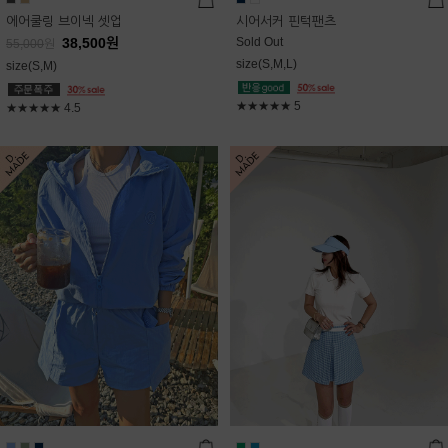
에어쿨링 브이넥 셋업
시어서커 핀턱팬츠
38,500
원
Sold Out
55,000
원
size(S,M,L)
size(S,M)
★★★★★
5
★★★★★
4.5