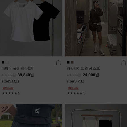
백메쉬 쿨링 라운드티
라잇웨이트 러닝 쇼츠
39,840
원
24,900
원
49,800
원
49,800
원
size(S,M,L)
size(S,M,L)
★★★★★
5
★★★★★
5