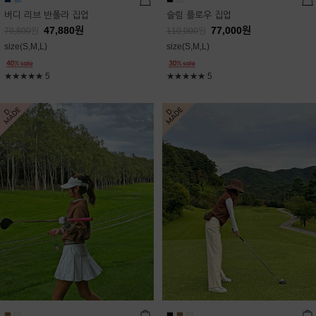
버디 리브 반폴라 집업
슬림 플로우 집업
47,880
원
77,000
원
79,800
원
110,000
원
size(S,M,L)
size(S,M,L)
★★★★★
5
★★★★★
5