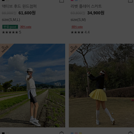
액티브 후드 윈드점퍼
리벳 플레어 스커트
61,600
원
34,900
원
88,000
원
69,800
원
size(S,M,L)
size(S,M)
★★★★★
5
★★★★
4.4