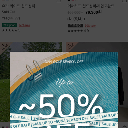
슈가 라이트 윈드점퍼
에어하프 윈드점퍼-재입고완료
Sold Out
76,300
원
109,000
원
free(44~77)
size(S,M,L)
★★★★★
5
★★★★★
4.9