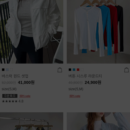
바스락 윈드 셋업
버튼 시스루 라운드티
41,000
원
24,900
원
82,000
원
49,800
원
size(S,M)
size(S,M)
★★★★★
4.8