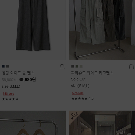
찰랑 와이드 쿨 팬츠
파라슈트 와이드 카고팬츠
49,980
원
Sold Out
58,800
원
size(S,M,L)
size(S,M,L)
★★★★★
4.5
★★★★
4