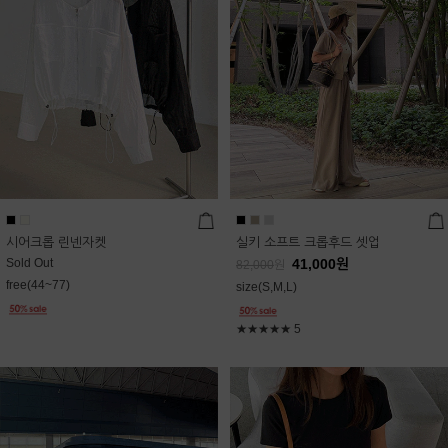
시어크롭 린넨자켓
실키 소프트 크롭후드 셋업
Sold Out
41,000
원
82,000
원
free(44~77)
size(S,M,L)
★★★★★
5