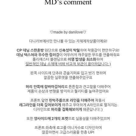
♡made by danilove♡
다니러브에서만 만나볼 수 있는 자체제작상품이에요!
CP 데님 스판혼방
원단으로
신축성이 탁월
하여 착용감이 편안하구요!
데님 텍스쳐와 우수한 컬러감
이 어우러져 캐주얼한 무드를 연출해줘요
폴리에스터 블렌딩으로
이염 발생을 최소화
하여
일반적인 데님 소재에 비해 비교적 보관이 용이하답니다: )
왼쪽 사이드에 단추와 콘솔지퍼로 입고 벗기 편하며
깔끔한 실루엣을 연출해주었구요
허리 안쪽에 랍바마감처리
로 튼튼함과 견고함을 더해주어
제품의 손상과 변형을 방지하고 퀄리티를 높여주었어요
프론트 앞면
핀턱주름으로 라인을 더해주어
착용시
레그라인을 더욱 길어보이게
해주고 우아하게 A라인으로 펼쳐지는
디자인으로
허리를 잘록해보이게
해준답니다: )
또한
양사이드에 2개의 포켓
으로 실용성을 더해주었으며
프론트 좌측에 로고를 미니자수로 디자인하여
깔끔하면서 고급스러움을 한층 UP!