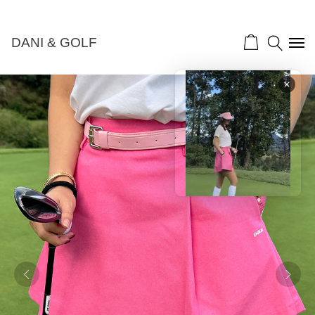
NEW 10%">
DANI & GOLF