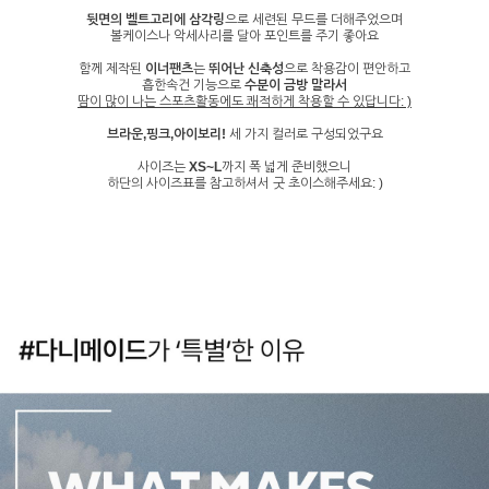
뒷면의 벨트고리에 삼각링
으로 세련된 무드를 더해주었으며
볼케이스나 악세사리를 달아 포인트를 주기 좋아요
함께 제작된
이너팬츠
는
뛰어난 신축성
으로 착용감이 편안하고
흡한속건 기능으로
수분이 금방 말라서
땀이 많이 나는 스포츠활동에도 쾌적하게 착용할 수 있답니다: )
브라운,핑크,아이보리!
세 가지 컬러로 구성되었구요
사이즈는
XS~L
까지 폭 넓게 준비했으니
하단의 사이즈표를 참고하셔서 굿 초이스해주세요: )