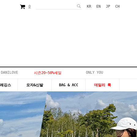
0
KR
EN
JP
CH
 DANILOVE
ONLY YOU
시즌20~50%세일
&레깅스
모자&신발
BAG & ACC
데일리 룩