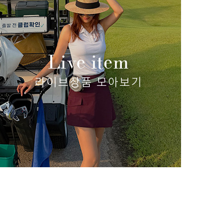
 6)
쿨 엠보 메쉬 카라티
(리뷰 : 35)
58,000원
49,300원
size(S,M,L,XL)
립 쿨링
58,000
size(S