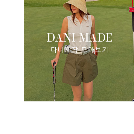
)
쿨링 시어서커 반목 폴라티-(주문폭주)
(리뷰 : 16)
49,800원
34,860원
size(S,M,L)