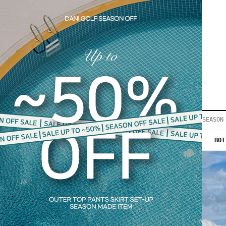
LOGIN
JOIN
REVIEW
EVENT
COMMUNITY▼
공지사항
이벤트
등급안내
상품후기
Q&A게시판
VIP게시판
개인결제
입고지연
BEST50
SEASON
당일출고
인스타이벤트
NEW 10%
OUTER
TOP
BOT
모델지원