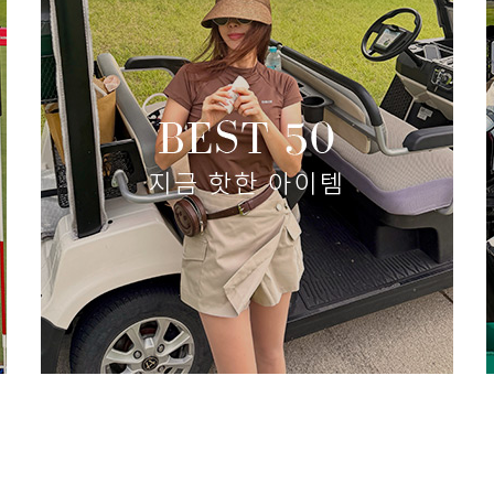
셔링 레이어 스커트 셋업
(리뷰 :
77,000원
46,200원
size(S,M,L)