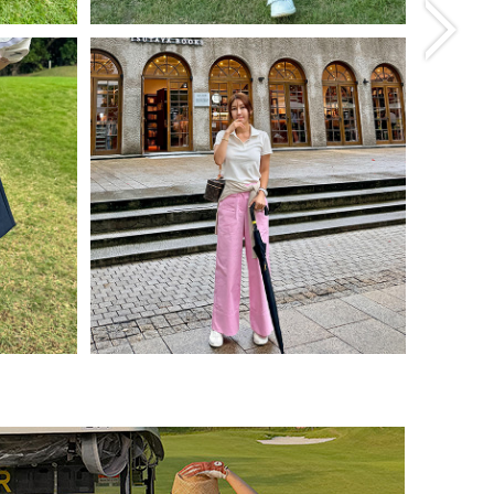
(리뷰 :
빅 카고포켓 스커트
(리뷰 : 5)
98,000원
78,400원
size(XS,S,M,L)