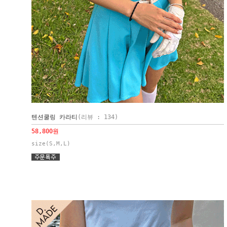
텐션쿨링 카라티
(리뷰 : 134)
58,800원
size(S,M,L)