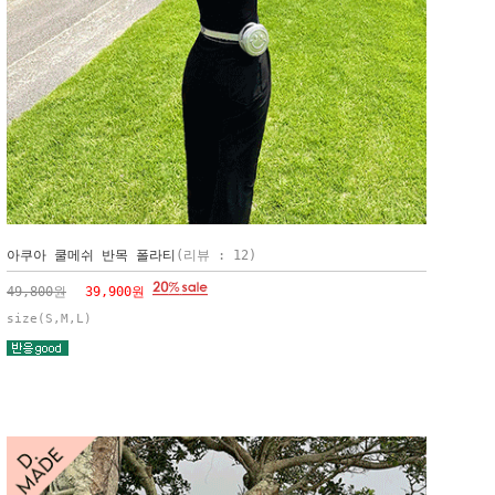
아쿠아 쿨메쉬 반목 폴라티
(리뷰 : 12)
49,800원
39,900원
size(S,M,L)