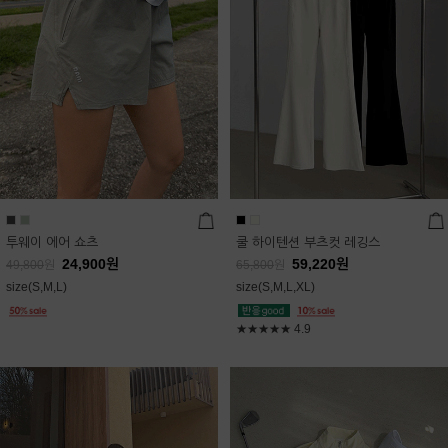
투웨이 에어 쇼츠
쿨 하이텐션 부츠컷 레깅스
24,900
원
59,220
원
49,800
원
65,800
원
size(S,M,L)
size(S,M,L,XL)
★★★★★
4.9