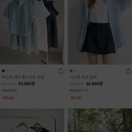
바스락 에어 롱스커트 셋업
시스루 하프 점퍼
43,500
원
32,900
원
87,000
원
65,800
원
size(S,M)
free(44~77)