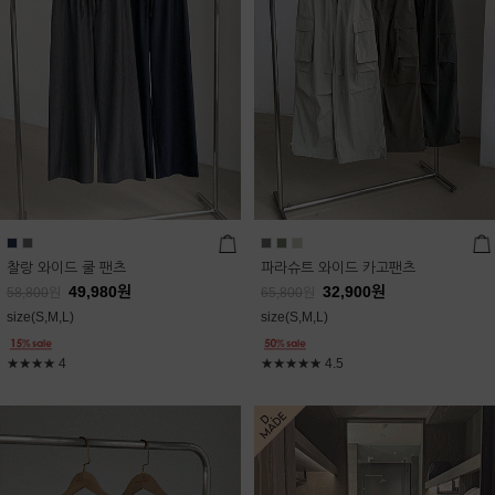
찰랑 와이드 쿨 팬츠
파라슈트 와이드 카고팬츠
49,980
원
32,900
원
58,800
원
65,800
원
size(S,M,L)
size(S,M,L)
★★★★
4
★★★★★
4.5