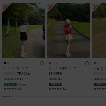
빅 카고포켓 스커트
썸머 시그니처 스커트
더블 랩 
78,400
원
77,000
원
98,000
원
87,000
원
size(XS,S,M,L)
size(S,M,L)
size(XS,S
★★★★★
4.6
★★★★★
4.9
★★★★