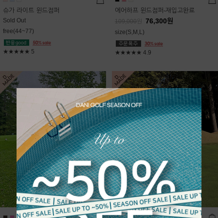
슈가 라이트 윈드점퍼
에어하프 윈드점퍼-재입고완료
Sold Out
76,300
원
109,000
원
free(44~77)
size(S,M,L)
★★★★★
5
★★★★★
4.9