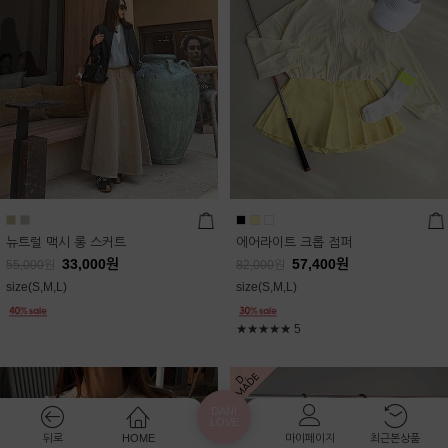
뉴트럴 맥시 롱 스커트
에어라이트 크롭 점퍼
33,000
원
57,400
원
55,000
원
82,000
원
size(S,M,L)
size(S,M,L)
★★★★★
5
DANI
LOVE
뒤로
HOME
마이페이지
최근본상품