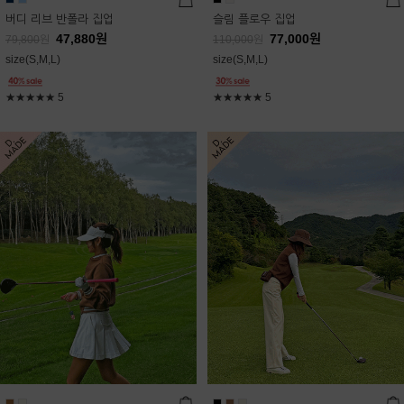
버디 리브 반폴라 집업
슬림 플로우 집업
47,880
원
77,000
원
79,800
원
110,000
원
size(S,M,L)
size(S,M,L)
★★★★★
5
★★★★★
5