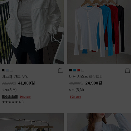
바스락 윈드 셋업
버튼 시스루 라운드티
41,000
원
24,900
원
82,000
원
49,800
원
size(S,M)
size(S,M)
★★★★★
4.8