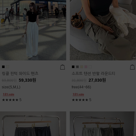
링클 핀턱 와이드 팬츠
소프트 텐션 반팔 라운드티
59,330
원
27,030
원
69,800
원
31,800
원
size(S,M,L)
free(44~66)
★★★★★
5
★★★★★
5