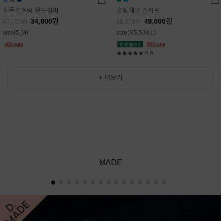
히든스트링 윈드점퍼
슬릿체크 스커트
34,800
원
49,000
원
87,000
원
98,000
원
size(S,M)
size(XS,S,M,L)
★★★★★
4.6
+ 더보기
MADE