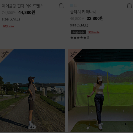
에어쿨링 핀턱 와이드팬츠
쿨터치 카라나시
44,880
원
74,800
원
32,800
원
46,800
원
size(S,M,L)
size(S,M,L)
★★★★★
5