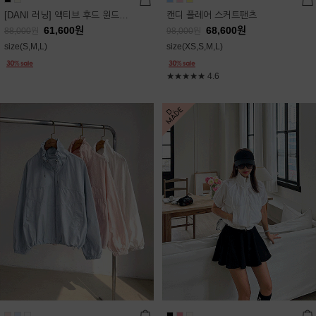
[DANI 러닝] 액티브 후드 윈드점퍼
캔디 플레어 스커트팬츠
61,600
원
68,600
원
88,000
원
98,000
원
size(S,M,L)
size(XS,S,M,L)
★★★★★
4.6