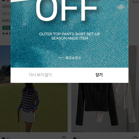
라이트데님 핀턱 스커트
블룸 하이넥 니트집업
68,600
원
Sold Out
98,000
원
free(44~66)
size(XS,S,M,L)
★★★★★
4.9
★★★★★
5
다시 보지 않기
닫기