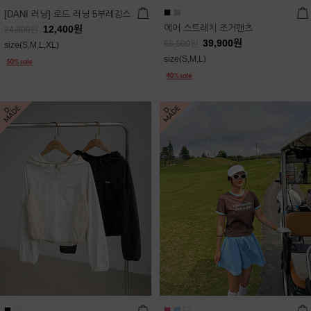
[DANI 러닝] 로드 러닝 5부레깅스
에어 스트레치 조거팬츠
12,400
원
24,800
원
39,900
원
66,500
원
size(S,M,L,XL)
size(S,M,L)