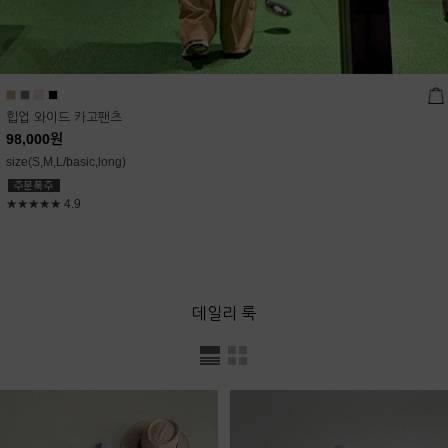
힙업 와이드 카고팬츠
98,000
원
size(S,M,L/basic,long)
★★★★★
4.9
데일리 룩