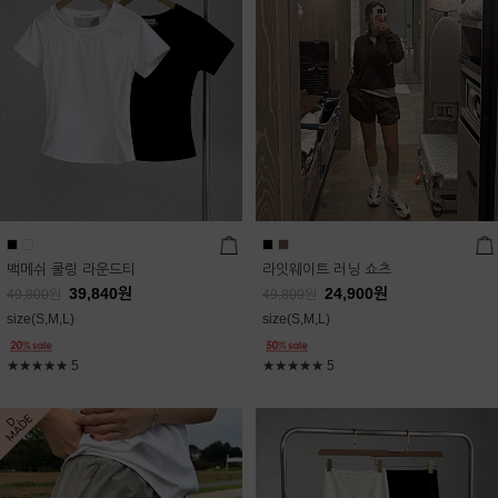
백메쉬 쿨링 라운드티
라잇웨이트 러닝 쇼츠
39,840
원
24,900
원
49,800
원
49,800
원
size(S,M,L)
size(S,M,L)
★★★★★
5
★★★★★
5