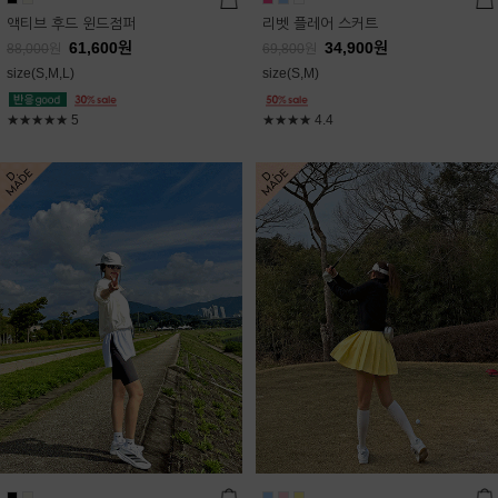
액티브 후드 윈드점퍼
리벳 플레어 스커트
61,600
원
34,900
원
88,000
원
69,800
원
size(S,M,L)
size(S,M)
★★★★★
5
★★★★
4.4