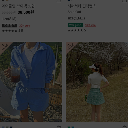
에어쿨링 브이넥 셋업
시어서커 핀턱팬츠
38,500
원
Sold Out
55,000
원
size(S,M,L)
size(S,M)
★★★★★
5
★★★★★
4.5