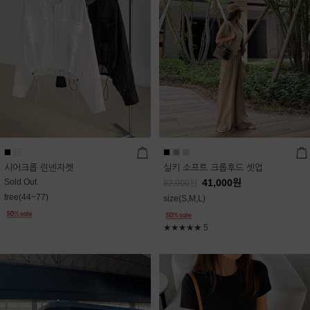
시어크롭 린넨자켓
실키 소프트 크롭후드 셋업
Sold Out
41,000
원
82,000
원
free(44~77)
size(S,M,L)
★★★★★
5