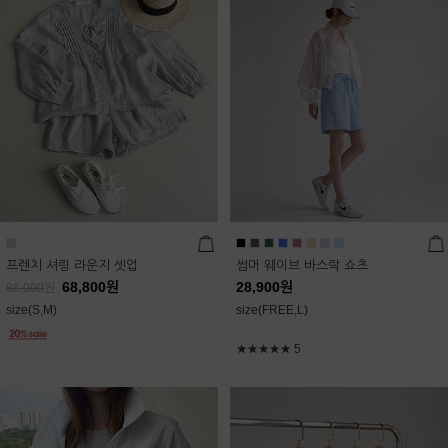
프렌치 셔링 라운지 셋업
썸머 웨이브 바스락 쇼츠
68,800
원
28,900
원
86,000
원
size(S,M)
size(FREE,L)
★★★★★
5