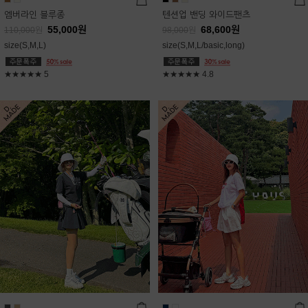
엠버라인 블루종
텐션업 밴딩 와이드팬츠
55,000
원
68,600
원
110,000
원
98,000
원
size(S,M,L)
size(S,M,L/basic,long)
★★★★★
5
★★★★★
4.8