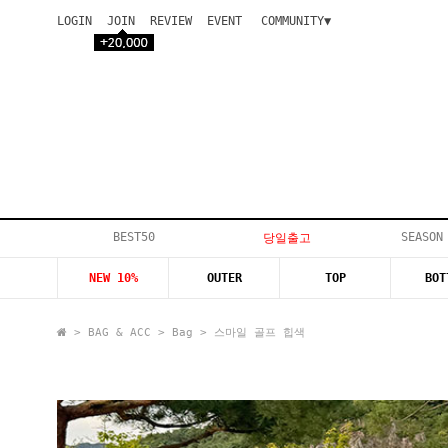
LOGIN
JOIN
REVIEW
EVENT
COMMUNITY▼
공지사항
이벤트
등급안내
상품후기
Q&A게시판
VIP게시판
개인결제
입고지연
BEST50
SEASON
당일출고
인스타이벤트
NEW 10%
OUTER
TOP
BOT
모델지원
>
BAG & ACC
>
Bag
> 스마일 골프 힙색