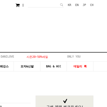
0
KR
EN
JP
CH
 DANILOVE
ONLY YOU
시즌20~50%세일
&레깅스
모자&신발
BAG & ACC
데일리 룩
0원