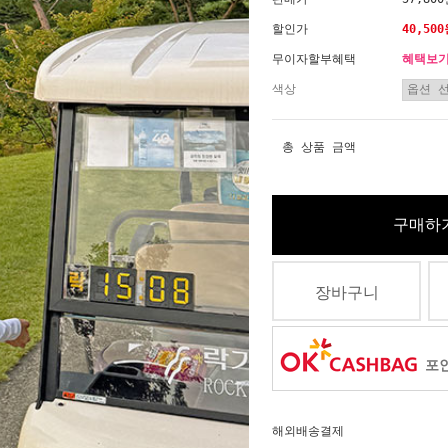
할인가
40,50
무이자할부혜택
혜택보
색상
총 상품 금액
구매하
장바구니
포인
해외배송결제