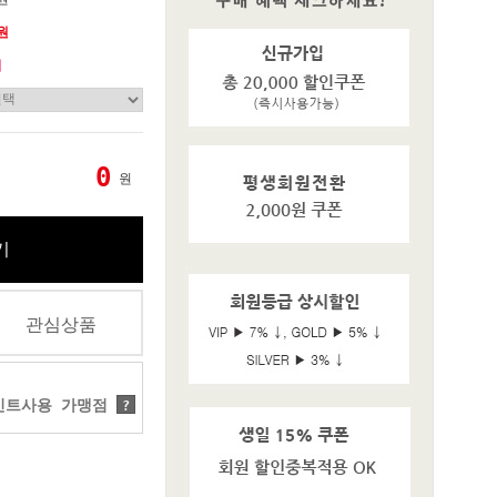
0원
기
0
원
기
관심상품
트사용 가맹점
?