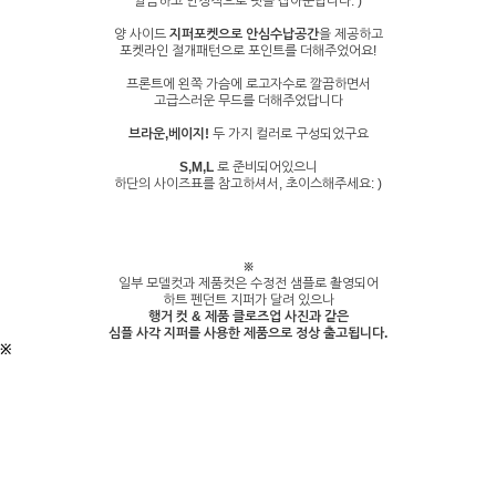
깔끔하고 안정적으로 핏을 잡아준답니다: )
양 사이드
지퍼포켓으로 안심수납공간
을 제공하고
포켓라인 절개패턴으로 포인트를 더해주었어요!
프론트에 왼쪽 가슴에 로고자수로 깔끔하면서
고급스러운 무드를 더해주었답니다
브라운,베이지!
두 가지 컬러로 구성되었구요
S,M,L
로 준비되어있으니
하단의 사이즈표를 참고하셔서, 초이스해주세요: )
※
일부 모델컷과 제품컷은 수정전 샘플로 촬영되어
하트 펜던트 지퍼가 달려 있으나
행거 컷 & 제품 클로즈업 사진과 같은
심플 사각 지퍼를 사용한 제품으로 정상 출고됩니다.
※