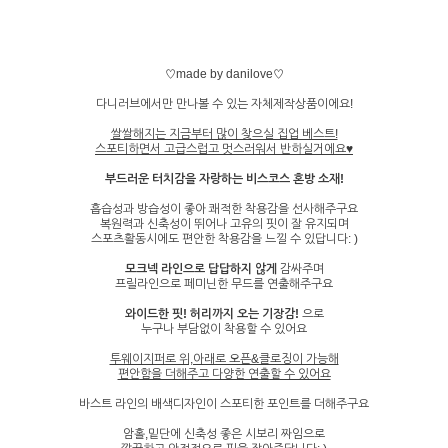
♡made by danilove♡
다니러브에서만 만나볼 수 있는 자체제작상품이에요!
쌀쌀해지는 지금부터 많이 찾으실 집업 베스트!
스포티하면서 고급스럽고 멋스러워서 반하실거에요♥
부드러운 터치감을 자랑하는 비스코스 혼방 소재!
흡습성과 방습성이 좋아 쾌적한 착용감을 선사해주구요
복원력과 신축성이 뛰어나 고유의 핏이 잘 유지되며
스포츠활동시에도 편안한 착용감을 느낄 수 있답니다: )
모크넥 라인으로 답답하지 않게
감싸주며
프릴라인으로 페미닌한 무드를 연출해주구요
와이드한 핏! 허리까지 오는 기장감!
으로
누구나 부담없이 착용할 수 있어요
투웨이지퍼로 위,아래로 오픈&클로징이 가능해
편안함을 더해주고 다양한 연출할 수 있어요
바스트 라인의 배색디자인이 스포티한 포인트를 더해주구요
암홀,밑단에 신축성 좋은 시보리 짜임으로