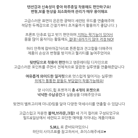
텐션감과 신축성이 좋아 하루종일 착용해도 편안하구요!
변형,보풀 현상을 최소화하여 관리가 매우 용이해요
고급스러운 표면의 은은한 광택이 세련된 무드를 연출해주며
적당한 두께감으로 간절기부터 초겨울까지 활용하기 좋답니다: )
프론트 단추로 입고 벗기 편안하며
지퍼는 락기능이 있어서
몸을 많이 움직이는 활동에도
절대! 내려가지 않아 걱정 NO!
허리 안쪽에 랍바마감처리로 튼튼함과 견고함을 더해주어
제품의 손상과 변형을 방지하고 퀄리티를 높여주었어요
뒷밴딩으로 착용이 편안
하고 영문레터링 디자인으로
고급스러운 포인트를 주면서 전체적으로 깔끔한 실루엣을 연출해준답니다
여유롭게 와이드한 일자핏
으로 멋스럽게 떨어지는 실루엣!
하체가 통통한 분들도 부담없이 착용가능해요!
양 사이드,힙 포켓까지
총 4개의 포켓으로
넉넉한 수납공간
과 실용성을 더해주었구요
뒷면의 벨트고리에 미니D링을 달아 다양한 악세사리를 연출할 수 있답니다
고급스럽고 차분한
블랙,브라운,크림!
세 가지 컬러로 구성되었구요
필드&일상에서 세련되고 모던한 매력을 자아내는 제품이에요
S,M,L
로 준비되어있으니
하단의 사이즈표를 참고하셔서, 초이스해주세요♥