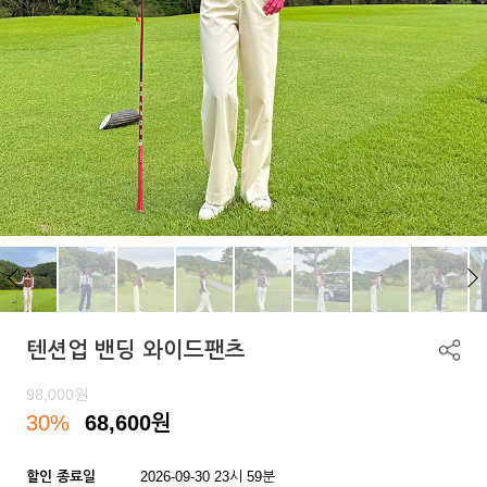
텐션업 밴딩 와이드팬츠
98,000
원
30%
68,600
원
할인 종료일
2026-09-30 23시 59분