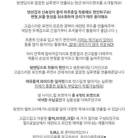
뒷밴딩으로 깔끔한 실루엣이 연출되는 텐션 와이드팬츠를 소개할게요!
텐션감과 신축성이 좋아 하루종일 착용해도 편안하구요!
변형,보풀 현상을 최소화하여 관리가 매우 용이해요
고급스러운 표면의 은은한 광택이 세련된 무드를 연출해주며
적당한 두께감으로 간절기부터 초겨울까지 활용하기 좋답니다: )
프론트 단추로 입고 벗기 편안하며
지퍼는 락기능이 있어서
몸을 많이 움직이는 활동에도
절대! 내려가지 않아 걱정 NO!
허리 안쪽에 랍바마감처리로 튼튼함과 견고함을 더해주어
제품의 손상과 변형을 방지하고 퀄리티를 높여주었어요
뒷밴딩으로 착용이 편안
하고 영문레터링 디자인으로
고급스러운 포인트를 주면서 전체적으로 깔끔한 실루엣을 연출해준답니다
여유롭게 와이드한 일자핏
으로 멋스럽게 떨어지는 실루엣!
하체가 통통한 분들도 부담없이 착용가능해요!
양 사이드,힙 포켓까지
총 4개의 포켓으로
넉넉한 수납공간
과 실용성을 더해주었구요
뒷면의 벨트고리에 미니D링을 달아 다양한 악세사리를 연출할 수 있답니다
고급스럽고 차분한
블랙,브라운,크림!
세 가지 컬러로 구성되었구요
필드&일상에서 세련되고 모던한 매력을 자아내는 제품이에요
S,M,L
로 준비되어있으니
하단의 사이즈표를 참고하셔서, 초이스해주세요♥