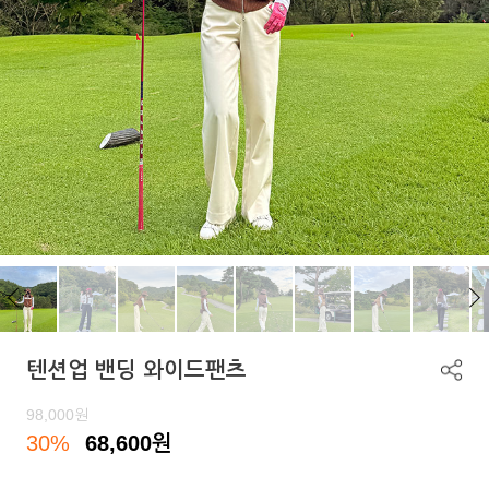
텐션업 밴딩 와이드팬츠
98,000
원
30%
68,600
원