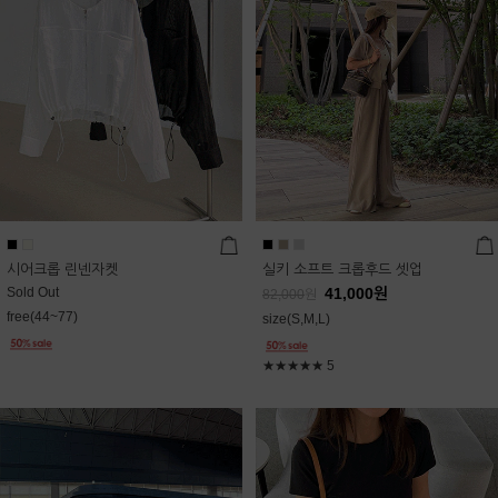
시어크롭 린넨자켓
실키 소프트 크롭후드 셋업
Sold Out
41,000
원
82,000
원
free(44~77)
size(S,M,L)
★★★★★
5