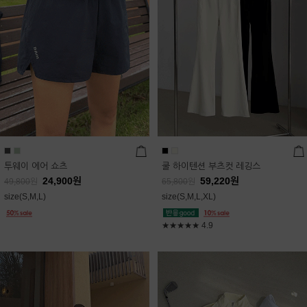
투웨이 에어 쇼츠
쿨 하이텐션 부츠컷 레깅스
24,900
원
59,220
원
49,800
원
65,800
원
size(S,M,L)
size(S,M,L,XL)
★★★★★
4.9