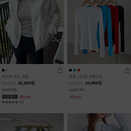
바스락 윈드 셋업
버튼 시스루 라운드티
41,000
원
24,900
원
82,000
원
49,800
원
size(S,M)
size(S,M)
★★★★★
4.8