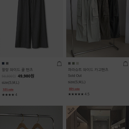
찰랑 와이드 쿨 팬츠
파라슈트 와이드 카고팬츠
49,980
원
Sold Out
58,800
원
size(S,M,L)
size(S,M,L)
★★★★★
4.5
★★★★
4