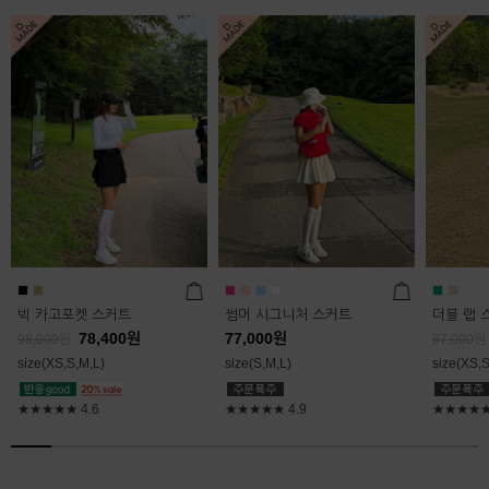
빅 카고포켓 스커트
썸머 시그니처 스커트
더블 랩 
78,400
원
77,000
원
98,000
원
87,000
원
size(XS,S,M,L)
size(S,M,L)
size(XS,S
★★★★★
4.6
★★★★★
4.9
★★★★