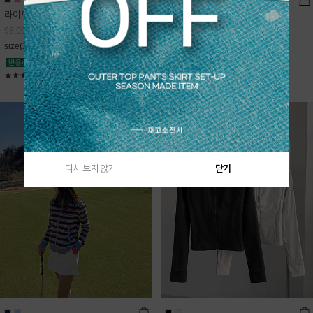
라이트데님 핀턱 스커트
블룸 하이넥 니트집업
68,600
원
Sold Out
98,000
원
free(44~66)
size(XS,S,M,L)
★★★★★
4.9
★★★★★
5
다시 보지 않기
닫기