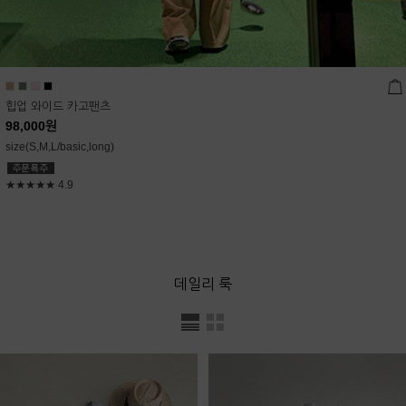
힙업 와이드 카고팬츠
98,000
원
size(S,M,L/basic,long)
★★★★★
4.9
데일리 룩