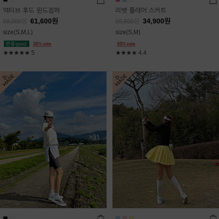
액티브 후드 윈드점퍼
리벳 플레어 스커트
61,600
원
34,900
원
88,000
원
69,800
원
size(S,M,L)
size(S,M)
★★★★★
5
★★★★
4.4