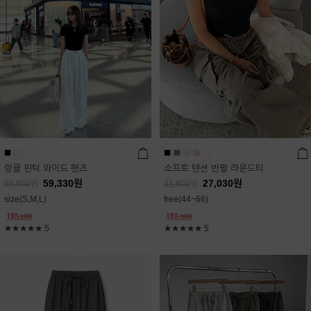
링클 핀턱 와이드 팬츠
소프트 텐션 반팔 라운드티
59,330
원
27,030
원
69,800
원
31,800
원
size(S,M,L)
free(44~66)
★★★★★
5
★★★★★
5