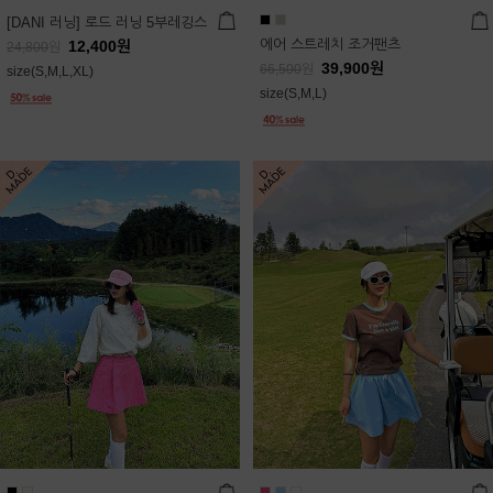
[DANI 러닝] 로드 러닝 5부레깅스
에어 스트레치 조거팬츠
12,400
원
24,800
원
39,900
원
66,500
원
size(S,M,L,XL)
size(S,M,L)