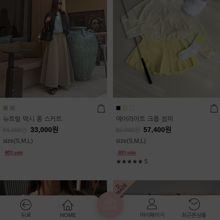
뉴트럴 맥시 롱 스커트
에어라이트 크롭 점퍼
33,000
원
57,400
원
55,000
원
82,000
원
size(S,M,L)
size(S,M,L)
★★★★★
5
DANI
LOVE
뒤로
HOME
마이페이지
최근본상품