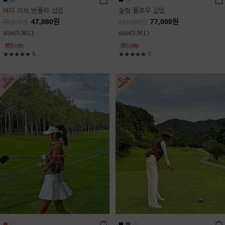
버디 리브 반폴라 집업
슬림 플로우 집업
47,880
원
77,000
원
79,800
원
110,000
원
size(S,M,L)
size(S,M,L)
★★★★★
5
★★★★★
5