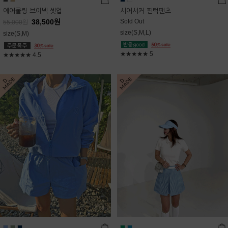
에어쿨링 브이넥 셋업
시어서커 핀턱팬츠
38,500
원
Sold Out
55,000
원
size(S,M,L)
size(S,M)
★★★★★
5
★★★★★
4.5