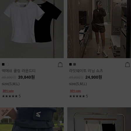
백메쉬 쿨링 라운드티
라잇웨이트 러닝 쇼츠
39,840
원
24,900
원
49,800
원
49,800
원
size(S,M,L)
size(S,M,L)
★★★★★
5
★★★★★
5