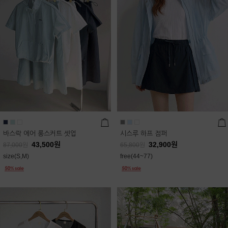
바스락 에어 롱스커트 셋업
시스루 하프 점퍼
43,500
원
32,900
원
87,000
원
65,800
원
size(S,M)
free(44~77)