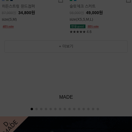
히든스트링 윈드점퍼
슬릿체크 스커트
34,800
원
49,000
원
87,000
원
98,000
원
size(S,M)
size(XS,S,M,L)
★★★★★
4.6
+ 더보기
MADE