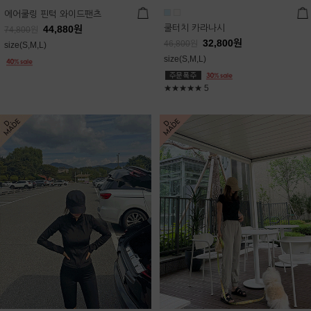
에어쿨링 핀턱 와이드팬츠
쿨터치 카라나시
44,880
원
74,800
원
32,800
원
46,800
원
size(S,M,L)
size(S,M,L)
★★★★★
5