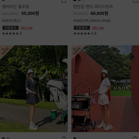
엠버라인 블루종
텐션업 밴딩 와이드팬츠
55,000
원
68,600
원
110,000
원
98,000
원
size(S,M,L)
size(S,M,L/basic,long)
★★★★★
5
★★★★★
4.8