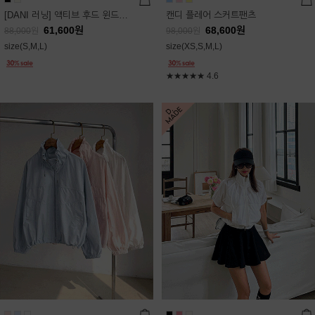
[DANI 러닝] 액티브 후드 윈드점퍼
캔디 플레어 스커트팬츠
61,600
원
68,600
원
88,000
원
98,000
원
size(S,M,L)
size(XS,S,M,L)
★★★★★
4.6