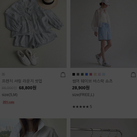
프렌치 셔링 라운지 셋업
썸머 웨이브 바스락 쇼츠
68,800
원
28,900
원
86,000
원
size(S,M)
size(FREE,L)
★★★★★
5