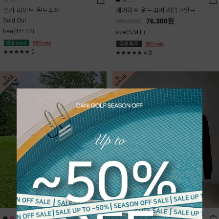
슈가 라이트 윈드점퍼
에어하프 윈드점퍼-재입고완료
Sold Out
76,300
원
109,000
원
free(44~77)
size(S,M,L)
★★★★★
5
★★★★★
4.9