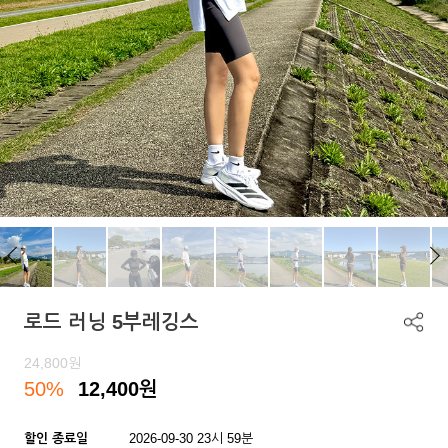
로드 러닝 5부레깅스
24,800
원
50%
12,400
원
할인 종료일
2026-09-30 23시 59분