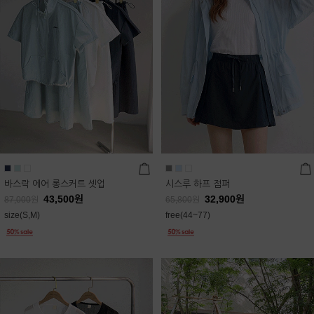
바스락 에어 롱스커트 셋업
시스루 하프 점퍼
43,500
원
32,900
원
87,000
원
65,800
원
size(S,M)
free(44~77)