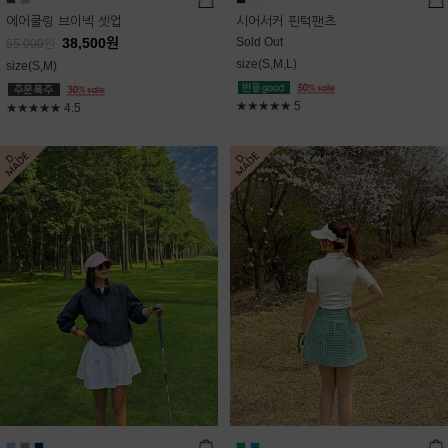
에어쿨링 브이넥 셋업
시어서커 핀턱팬츠
38,500
원
Sold Out
55,000
원
size(S,M,L)
size(S,M)
★★★★★
5
★★★★★
4.5