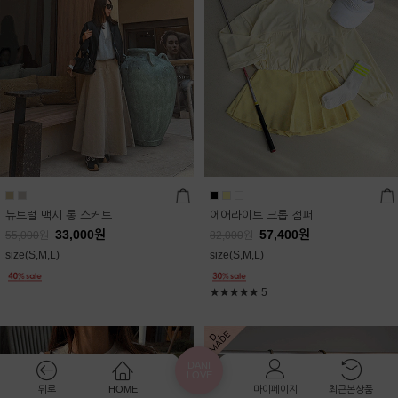
뉴트럴 맥시 롱 스커트
에어라이트 크롭 점퍼
33,000
원
57,400
원
55,000
원
82,000
원
size(S,M,L)
size(S,M,L)
★★★★★
5
DANI
LOVE
뒤로
HOME
마이페이지
최근본상품