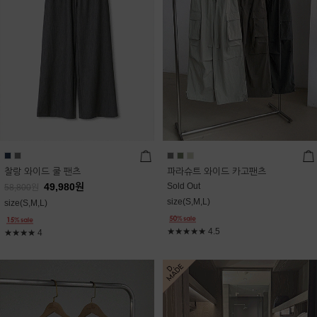
찰랑 와이드 쿨 팬츠
파라슈트 와이드 카고팬츠
49,980
원
Sold Out
58,800
원
size(S,M,L)
size(S,M,L)
★★★★★
4.5
★★★★
4