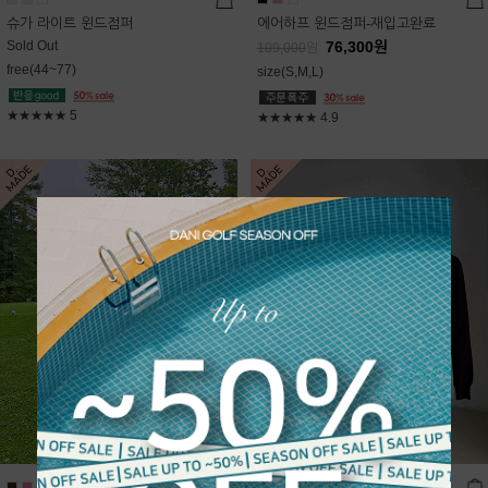
슈가 라이트 윈드점퍼
에어하프 윈드점퍼-재입고완료
Sold Out
76,300
원
109,000
원
free(44~77)
size(S,M,L)
★★★★★
5
★★★★★
4.9