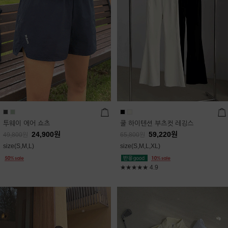
투웨이 에어 쇼츠
쿨 하이텐션 부츠컷 레깅스
24,900
원
59,220
원
49,800
원
65,800
원
size(S,M,L)
size(S,M,L,XL)
★★★★★
4.9