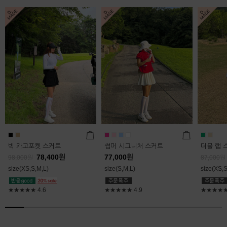
빅 카고포켓 스커트
썸머 시그니처 스커트
더블 랩 
78,400
원
77,000
원
98,000
원
87,000
원
size(XS,S,M,L)
size(S,M,L)
size(XS,S
★★★★★
4.6
★★★★★
4.9
★★★★