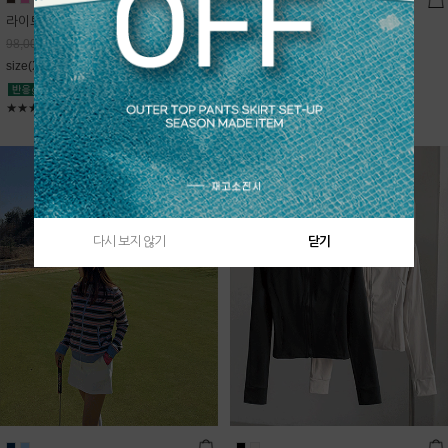
라이트데님 핀턱 스커트
블룸 하이넥 니트집업
68,600
원
Sold Out
98,000
원
free(44~66)
size(XS,S,M,L)
★★★★★
4.9
★★★★★
5
다시 보지 않기
닫기