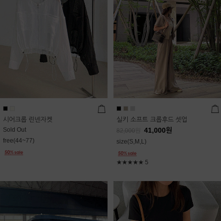
시어크롭 린넨자켓
실키 소프트 크롭후드 셋업
Sold Out
41,000
원
82,000
원
free(44~77)
size(S,M,L)
★★★★★
5