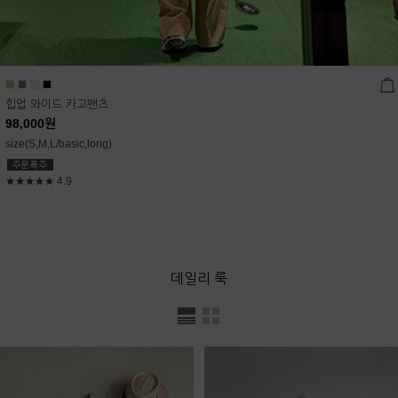
힙업 와이드 카고팬츠
98,000
원
size(S,M,L/basic,long)
★★★★★
4.9
데일리 룩