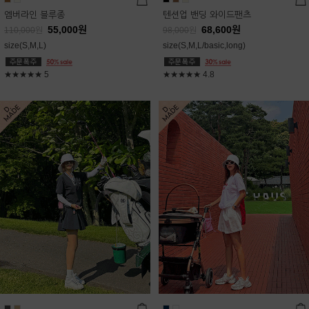
엠버라인 블루종
텐션업 밴딩 와이드팬츠
55,000
원
68,600
원
110,000
원
98,000
원
size(S,M,L)
size(S,M,L/basic,long)
★★★★★
5
★★★★★
4.8