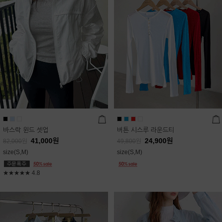
바스락 윈드 셋업
버튼 시스루 라운드티
41,000
원
24,900
원
82,000
원
49,800
원
size(S,M)
size(S,M)
★★★★★
4.8