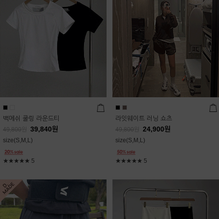
백메쉬 쿨링 라운드티
라잇웨이트 러닝 쇼츠
39,840
원
24,900
원
49,800
원
49,800
원
size(S,M,L)
size(S,M,L)
★★★★★
5
★★★★★
5