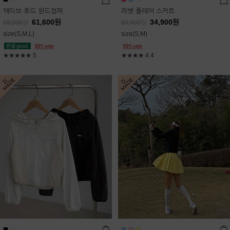
액티브 후드 윈드점퍼
리벳 플레어 스커트
61,600
원
34,900
원
88,000
원
69,800
원
size(S,M,L)
size(S,M)
★★★★★
5
★★★★
4.4