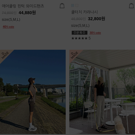
에어쿨링 핀턱 와이드팬츠
쿨터치 카라나시
44,880
원
74,800
원
32,800
원
46,800
원
size(S,M,L)
size(S,M,L)
★★★★★
5