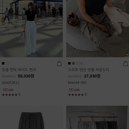
링클 핀턱 와이드 팬츠
소프트 텐션 반팔 라운드티
59,330
원
27,030
원
69,800
원
31,800
원
size(S,M,L)
free(44~66)
★★★★★
5
★★★★★
5