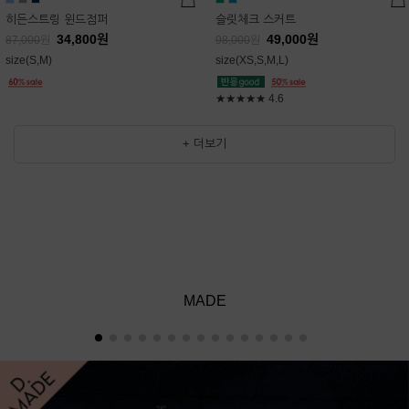
히든스트링 윈드점퍼
슬릿체크 스커트
34,800
원
49,000
원
87,000
원
98,000
원
size(S,M)
size(XS,S,M,L)
★★★★★
4.6
+ 더보기
MADE