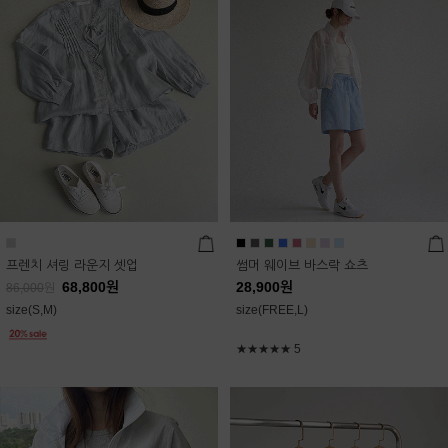
프렌치 셔링 라운지 셋업
썸머 웨이브 바스락 쇼츠
68,800
원
28,900
원
86,000
원
size(S,M)
size(FREE,L)
★★★★★
5