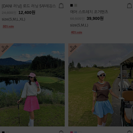
[DANI 러닝] 로드 러닝 5부레깅스
에어 스트레치 조거팬츠
12,400
원
24,800
원
39,900
원
66,500
원
size(S,M,L,XL)
size(S,M,L)