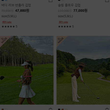
버디 리브 반폴라 집업
슬림 플로우 집업
47,880
원
77,000
원
79,800
원
110,000
원
size(S,M,L)
size(S,M,L)
★★★★★
5
★★★★★
5