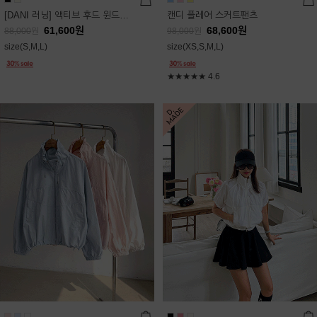
[DANI 러닝] 액티브 후드 윈드점퍼
캔디 플레어 스커트팬츠
61,600
원
68,600
원
88,000
원
98,000
원
size(S,M,L)
size(XS,S,M,L)
★★★★★
4.6