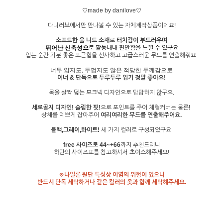
♡made by danilove♡
다니러브에서만 만나볼 수 있는 자체제작상품이에요!
소프트한 울 니트 소재
로
터치감이 부드러우며
뛰어난 신축성으
로 활동내내 편안함을 느낄 수 있구요
입는 순간 기분 좋은 포근함을 선사하고 고급스러운 무드를 연출해줘요.
너무 얇지도, 두껍지도 않은 적당한 두께감으로
이너 & 단독으로 두루두루 입기 정말 좋아요!
목을 살짝 덮는 모크넥 디자인으로 답답하지 않구요.
세로골지 디자인! 슬림한 핏!
으로 포인트를 주어 체형커버는 물론!
상체를 예쁘게 잡아주어
여리여리한 무드를 연출해주어요.
블랙,그레이,화이트!
세 가지 컬러로 구성되었구요
free 사이즈로 44~+66
까지 추천드리니
하단의 사이즈표를 참고하셔서 초이스해주세요!
※나일론 원단 특성상 이염의 위험이 있으니
반드시 단독 세탁하거나 같은 컬러의 옷과 함께 세탁해주세요.