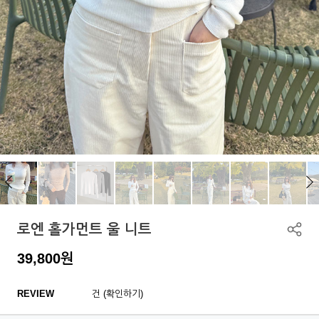
로엔 홀가먼트 울 니트
39,800
원
REVIEW
건 (확인하기)