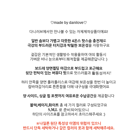
♡made by danilove♡
다니러브에서만 만나볼 수 있는 자체제작상품이에요!
일반 솜보다 가볍고 따뜻한 4온스 핫스솜 충전재
로
극강의 부드러운 터치감과 탁월한 보온성
을 자랑하구요
겉감은 기본적인 생활방수 작용을하여 야외 활동시
가벼운 비나 눈으로부터 쾌적함을 제공해준답니다: )
보드레 양면퀼팅 마감으로 부드럽고 포근해요
윗단 핀턱이 있는 버뮤다 핏
으로 멋스러움과
활동성까지!
허리 안쪽을 양면 폴라폴리스로 마감해 보온성을 한번 더 높이고
랍바마감처리로 튼튼함을 더해 내구성을 극대화했어요
양 사이드, 싱글 힙 포켓까지 여유로운 수납공간
을 제공합니다
블랙,베이지,화이트
총 세 가지 컬러로 구성되었구요
S,M,L
로 준비되어있으니
하단의 사이즈표를 참고하셔서 초이스해주세요 :)
※나일론 원단 특성상 이염의 위험이 있으니
반드시 단독 세탁하거나 같은 컬러의 옷과 함께 세탁해주세요.