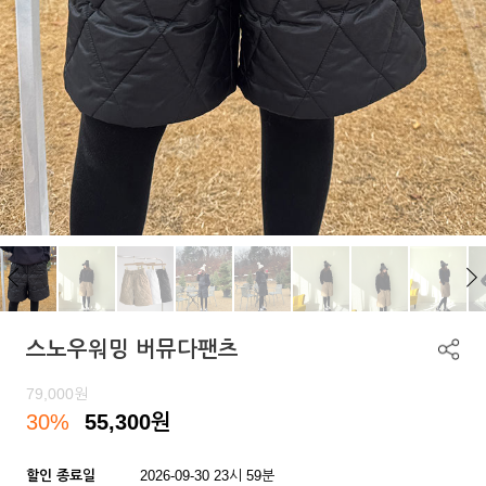
스노우워밍 버뮤다팬츠
79,000
원
30%
55,300
원
할인 종료일
2026-09-30 23시 59분