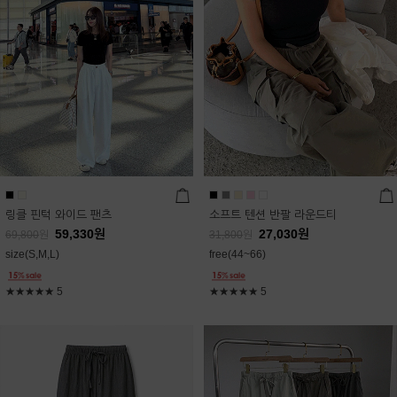
링클 핀턱 와이드 팬츠
소프트 텐션 반팔 라운드티
59,330
원
27,030
원
69,800
원
31,800
원
size(S,M,L)
free(44~66)
★★★★★
5
★★★★★
5