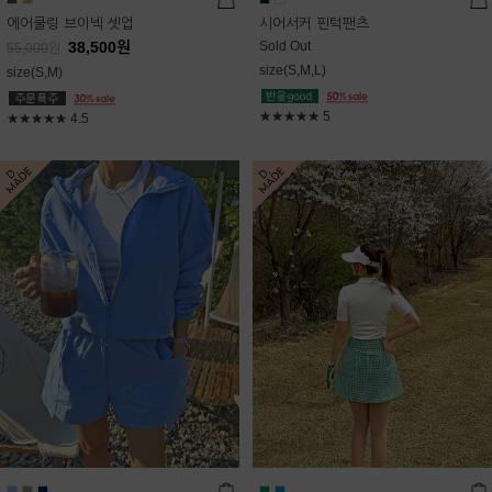
에어쿨링 브이넥 셋업
시어서커 핀턱팬츠
38,500
원
Sold Out
55,000
원
size(S,M,L)
size(S,M)
★★★★★
5
★★★★★
4.5