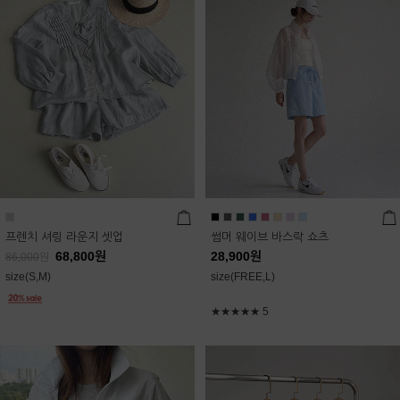
프렌치 셔링 라운지 셋업
썸머 웨이브 바스락 쇼츠
68,800
원
28,900
원
86,000
원
size(S,M)
size(FREE,L)
★★★★★
5