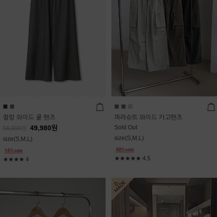
찰랑 와이드 쿨 팬츠
파라슈트 와이드 카고팬츠
49,980
원
Sold Out
58,800
원
size(S,M,L)
size(S,M,L)
★★★★★
4.5
★★★★
4