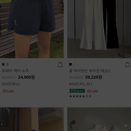
투웨이 에어 쇼츠
쿨 하이텐션 부츠컷 레깅스
24,900
원
59,220
원
49,800
원
65,800
원
size(S,M,L)
size(S,M,L,XL)
★★★★★
4.9