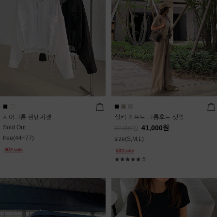
시어크롭 린넨자켓
실키 소프트 크롭후드 셋업
Sold Out
41,000
원
82,000
원
free(44~77)
size(S,M,L)
★★★★★
5