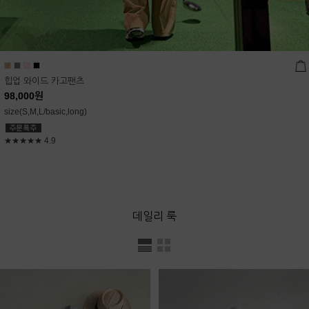
힙업 와이드 카고팬츠
98,000
원
size(S,M,L/basic,long)
★★★★★
4.9
데일리 룩