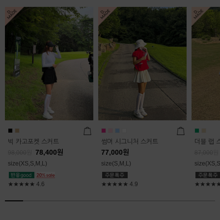
빅 카고포켓 스커트
썸머 시그니처 스커트
더블 랩 
78,400
원
77,000
원
98,000
원
87,000
원
size(XS,S,M,L)
size(S,M,L)
size(XS,S
★★★★★
4.6
★★★★★
4.9
★★★★