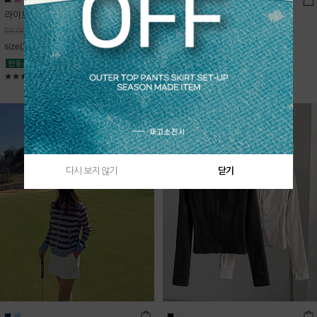
라이트데님 핀턱 스커트
블룸 하이넥 니트집업
68,600
원
Sold Out
98,000
원
free(44~66)
size(XS,S,M,L)
★★★★★
4.9
★★★★★
5
다시 보지 않기
닫기