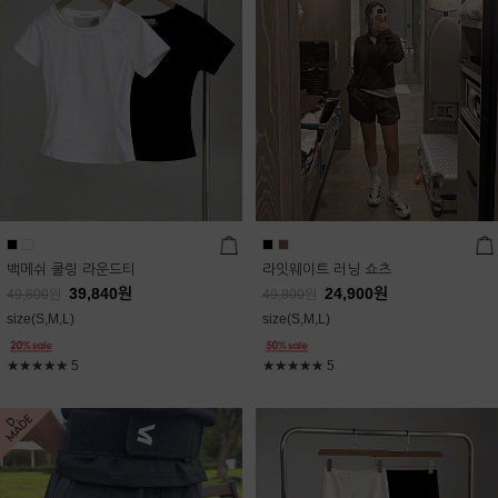
백메쉬 쿨링 라운드티
라잇웨이트 러닝 쇼츠
39,840
원
24,900
원
49,800
원
49,800
원
size(S,M,L)
size(S,M,L)
★★★★★
5
★★★★★
5