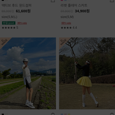
액티브 후드 윈드점퍼
리벳 플레어 스커트
61,600
원
34,900
원
88,000
원
69,800
원
size(S,M,L)
size(S,M)
★★★★★
5
★★★★
4.4