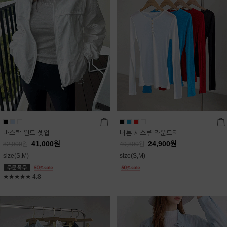
바스락 윈드 셋업
버튼 시스루 라운드티
41,000
원
24,900
원
82,000
원
49,800
원
size(S,M)
size(S,M)
★★★★★
4.8