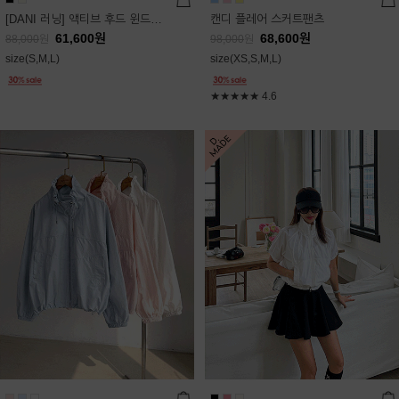
[DANI 러닝] 액티브 후드 윈드점퍼
캔디 플레어 스커트팬츠
61,600
원
68,600
원
88,000
원
98,000
원
size(S,M,L)
size(XS,S,M,L)
★★★★★
4.6