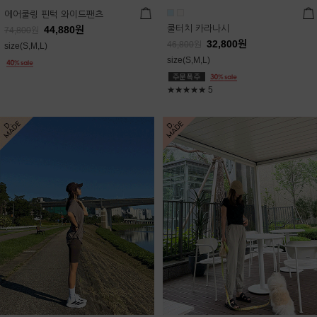
에어쿨링 핀턱 와이드팬츠
쿨터치 카라나시
44,880
원
74,800
원
32,800
원
46,800
원
size(S,M,L)
size(S,M,L)
★★★★★
5