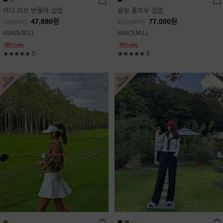
버디 리브 반폴라 집업
슬림 플로우 집업
47,880
원
77,000
원
79,800
원
110,000
원
size(S,M,L)
size(S,M,L)
★★★★★
5
★★★★★
5