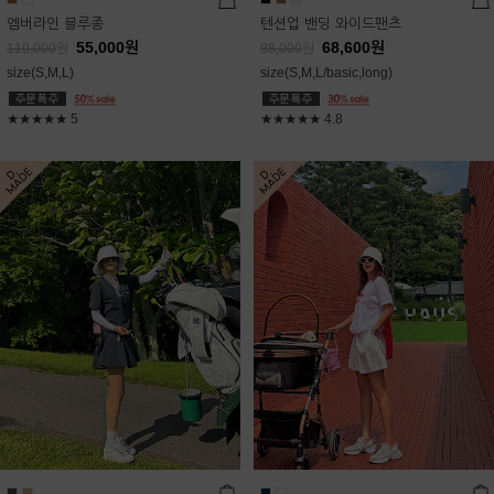
엠버라인 블루종
텐션업 밴딩 와이드팬츠
55,000
원
68,600
원
110,000
원
98,000
원
size(S,M,L)
size(S,M,L/basic,long)
★★★★★
5
★★★★★
4.8