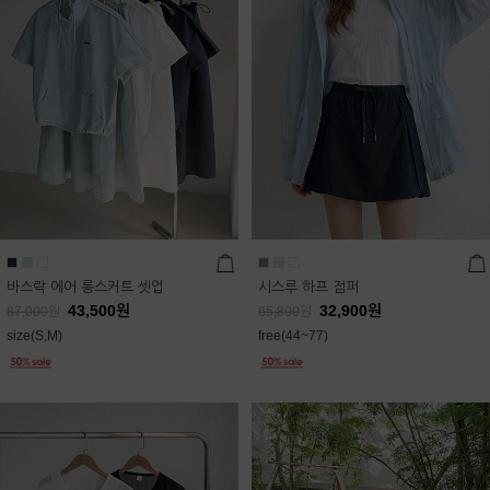
바스락 에어 롱스커트 셋업
시스루 하프 점퍼
43,500
원
32,900
원
87,000
원
65,800
원
size(S,M)
free(44~77)