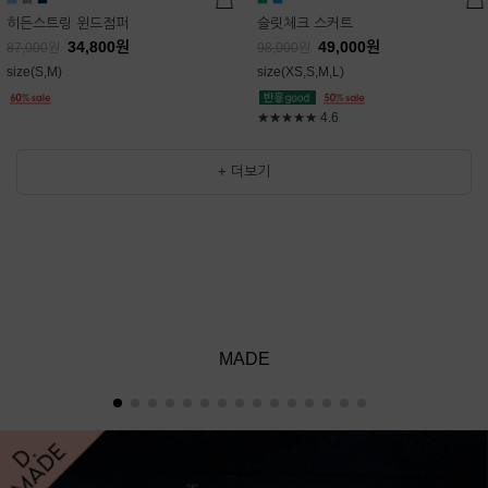
히든스트링 윈드점퍼
슬릿체크 스커트
34,800
원
49,000
원
87,000
원
98,000
원
size(S,M)
size(XS,S,M,L)
★★★★★
4.6
+ 더보기
MADE