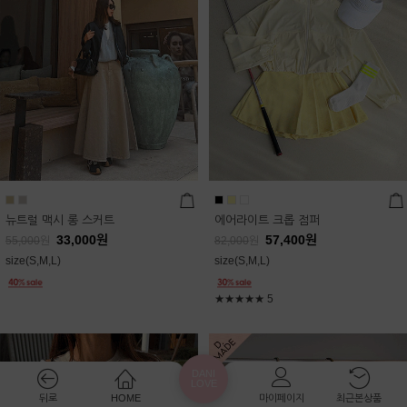
뉴트럴 맥시 롱 스커트
에어라이트 크롭 점퍼
33,000
원
57,400
원
55,000
원
82,000
원
size(S,M,L)
size(S,M,L)
★★★★★
5
DANI
LOVE
뒤로
HOME
마이페이지
최근본상품