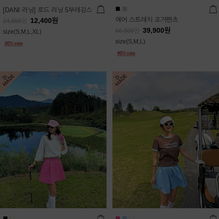
[DANI 러닝] 로드 러닝 5부레깅스
에어 스트레치 조거팬츠
12,400
원
24,800
원
39,900
원
66,500
원
size(S,M,L,XL)
size(S,M,L)