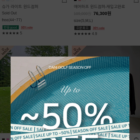
슈가 라이트 윈드점퍼
에어하프 윈드점퍼-재입고완료
Sold Out
76,300
원
109,000
원
free(44~77)
size(S,M,L)
★★★★★
5
★★★★★
4.9