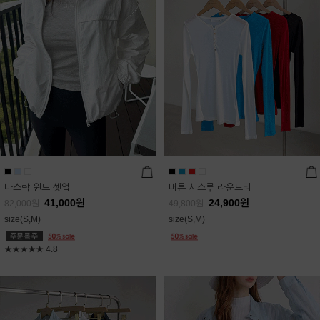
바스락 윈드 셋업
버튼 시스루 라운드티
41,000
원
24,900
원
82,000
원
49,800
원
size(S,M)
size(S,M)
★★★★★
4.8