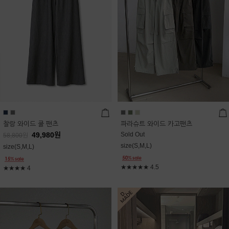
찰랑 와이드 쿨 팬츠
파라슈트 와이드 카고팬츠
49,980
원
Sold Out
58,800
원
size(S,M,L)
size(S,M,L)
★★★★★
4.5
★★★★
4