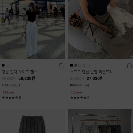
링클 핀턱 와이드 팬츠
소프트 텐션 반팔 라운드티
59,330
원
27,030
원
69,800
원
31,800
원
size(S,M,L)
free(44~66)
★★★★★
5
★★★★★
5