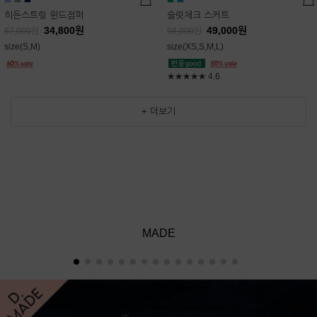
히든스트링 윈드점퍼
슬릿체크 스커트
34,800
원
49,000
원
87,000
원
98,000
원
size(S,M)
size(XS,S,M,L)
★★★★★
4.6
+ 더보기
MADE