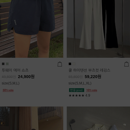
투웨이 에어 쇼츠
쿨 하이텐션 부츠컷 레깅스
24,900
원
59,220
원
49,800
원
65,800
원
size(S,M,L)
size(S,M,L,XL)
★★★★★
4.9