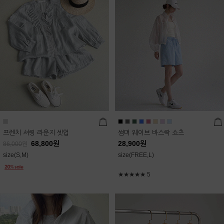
프렌치 셔링 라운지 셋업
썸머 웨이브 바스락 쇼츠
68,800
원
28,900
원
86,000
원
size(S,M)
size(FREE,L)
★★★★★
5