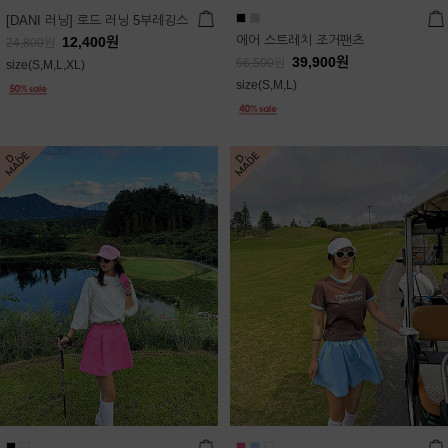
[DANI 러닝] 로드 러닝 5부레깅스
에어 스트레치 조거팬츠
12,400
원
24,800
원
39,900
원
66,500
원
size(S,M,L,XL)
size(S,M,L)