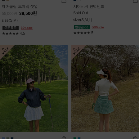
에어쿨링 브이넥 셋업
시어서커 핀턱팬츠
38,500
원
Sold Out
55,000
원
size(S,M,L)
size(S,M)
★★★★★
5
★★★★★
4.5