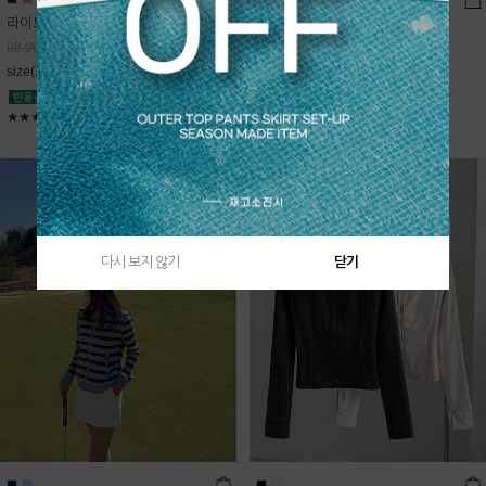
라이트데님 핀턱 스커트
블룸 하이넥 니트집업
68,600
원
Sold Out
98,000
원
free(44~66)
size(XS,S,M,L)
★★★★★
4.9
★★★★★
5
다시 보지 않기
닫기