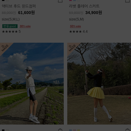
액티브 후드 윈드점퍼
리벳 플레어 스커트
61,600
원
34,900
원
88,000
원
69,800
원
size(S,M,L)
size(S,M)
★★★★★
5
★★★★
4.4