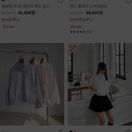
[DANI 러닝] 액티브 후드 윈드점퍼
캔디 플레어 스커트팬츠
61,600
원
68,600
원
88,000
원
98,000
원
size(S,M,L)
size(XS,S,M,L)
★★★★★
4.6