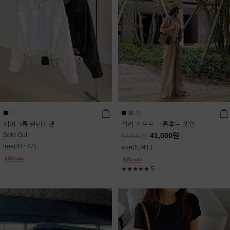
시어크롭 린넨자켓
실키 소프트 크롭후드 셋업
Sold Out
41,000
원
82,000
원
free(44~77)
size(S,M,L)
★★★★★
5