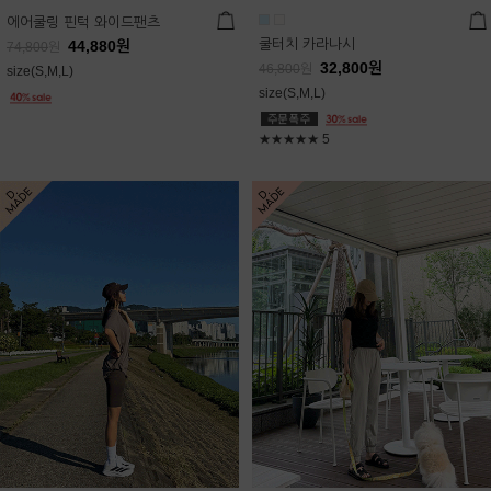
에어쿨링 핀턱 와이드팬츠
쿨터치 카라나시
44,880
원
74,800
원
32,800
원
46,800
원
size(S,M,L)
size(S,M,L)
★★★★★
5