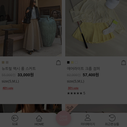
뉴트럴 맥시 롱 스커트
에어라이트 크롭 점퍼
33,000
원
57,400
원
55,000
원
82,000
원
size(S,M,L)
size(S,M,L)
★★★★★
5
DANI
LOVE
뒤로
HOME
마이페이지
최근본상품