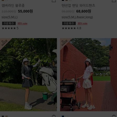
엠버라인 블루종
텐션업 밴딩 와이드팬츠
55,000
원
68,600
원
110,000
원
98,000
원
size(S,M,L)
size(S,M,L/basic,long)
★★★★★
5
★★★★★
4.8