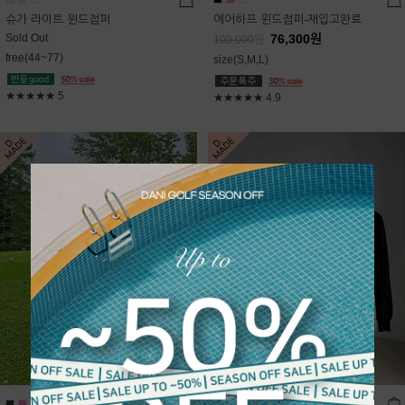
슈가 라이트 윈드점퍼
에어하프 윈드점퍼-재입고완료
Sold Out
76,300
원
109,000
원
free(44~77)
size(S,M,L)
★★★★★
5
★★★★★
4.9