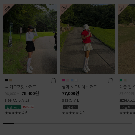
빅 카고포켓 스커트
썸머 시그니처 스커트
더블 랩 
78,400
원
77,000
원
98,000
원
87,000
원
size(XS,S,M,L)
size(S,M,L)
size(XS,S
★★★★★
4.6
★★★★★
4.9
★★★★