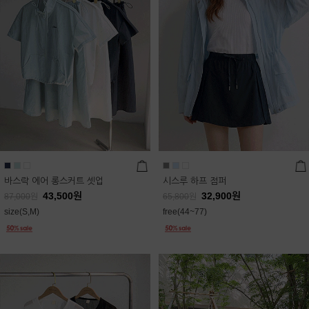
바스락 에어 롱스커트 셋업
시스루 하프 점퍼
43,500
원
32,900
원
87,000
원
65,800
원
size(S,M)
free(44~77)