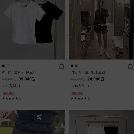
백메쉬 쿨링 라운드티
라잇웨이트 러닝 쇼츠
39,840
원
24,900
원
49,800
원
49,800
원
size(S,M,L)
size(S,M,L)
★★★★★
5
★★★★★
5