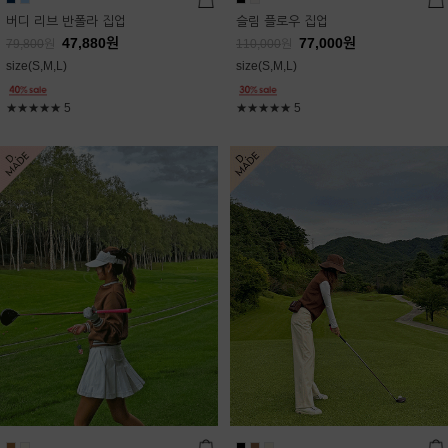
버디 리브 반폴라 집업
슬림 플로우 집업
47,880
원
77,000
원
79,800
원
110,000
원
size(S,M,L)
size(S,M,L)
★★★★★
5
★★★★★
5