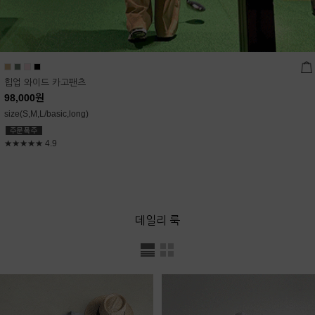
힙업 와이드 카고팬츠
98,000
원
size(S,M,L/basic,long)
★★★★★
4.9
데일리 룩