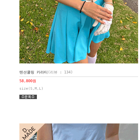
텐션쿨링 카라티
(리뷰 : 134)
58,800원
size(S,M,L)