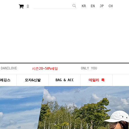
0
KR
EN
JP
CH
 DANILOVE
ONLY YOU
시즌20~50%세일
&레깅스
모자&신발
BAG & ACC
데일리 룩