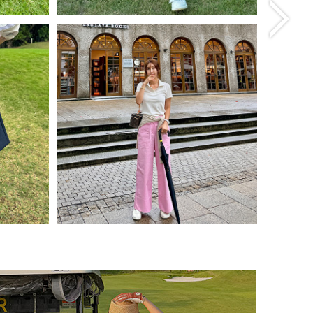
(리뷰 :
빅 카고포켓 스커트
(리뷰 : 5)
98,000원
78,400원
size(XS,S,M,L)