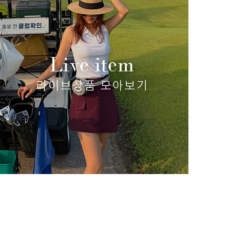
 6)
쿨 엠보 메쉬 카라티
(리뷰 : 34)
58,000원
49,300원
size(S,M,L,XL)
립 쿨링
58,000
size(S