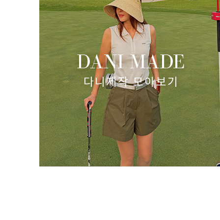
)
쿨링 시어서커 반목 폴라티-(주문폭주)
(리뷰 : 16)
49,800원
34,860원
size(S,M,L)