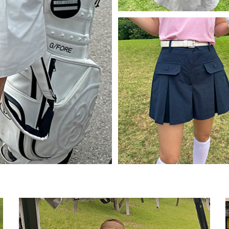
아이스 와이드 팬츠-(주문폭주)
240)
88,000원
79,200원
size(S,M,L/basic,long)