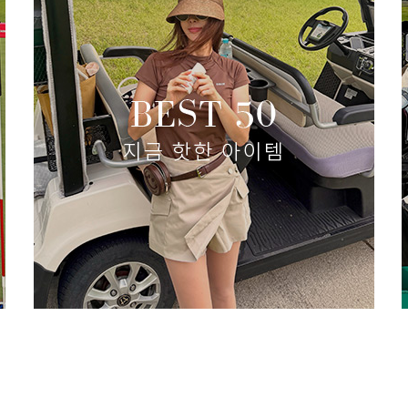
셔링 레이어 스커트 셋업
(리뷰 :
77,000원
46,200원
size(S,M,L)