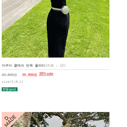
아쿠아 쿨메쉬 반목 폴라티
(리뷰 : 12)
49,800원
39,900원
size(S,M,L)