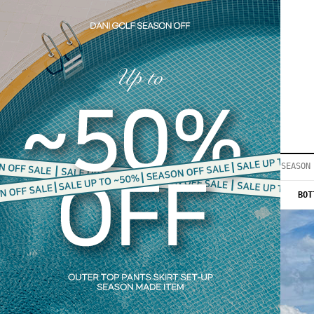
LOGIN
JOIN
REVIEW
EVENT
COMMUNITY▼
공지사항
이벤트
등급안내
상품후기
Q&A게시판
VIP게시판
개인결제
입고지연
BEST50
SEASON
당일출고
인스타이벤트
NEW 10%
OUTER
TOP
BOT
모델지원