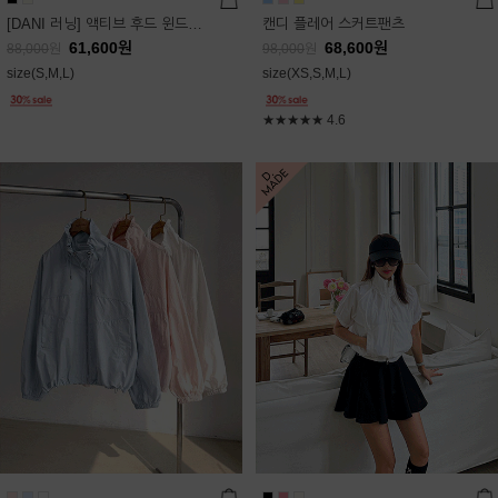
[DANI 러닝] 액티브 후드 윈드점퍼
캔디 플레어 스커트팬츠
61,600
원
68,600
원
88,000
원
98,000
원
size(S,M,L)
size(XS,S,M,L)
★★★★★
4.6