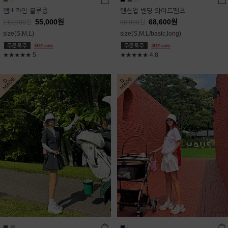
엠버라인 블루종
텐션업 밴딩 와이드팬츠
55,000
원
68,600
원
110,000
원
98,000
원
size(S,M,L)
size(S,M,L/basic,long)
★★★★★
5
★★★★★
4.8