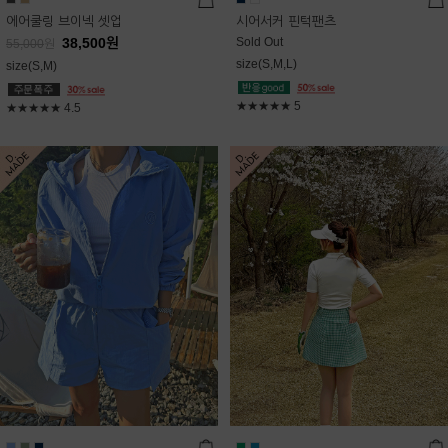
에어쿨링 브이넥 셋업
시어서커 핀턱팬츠
38,500
원
Sold Out
55,000
원
size(S,M,L)
size(S,M)
★★★★★
5
★★★★★
4.5