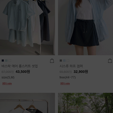
바스락 에어 롱스커트 셋업
시스루 하프 점퍼
43,500
원
32,900
원
87,000
원
65,800
원
size(S,M)
free(44~77)