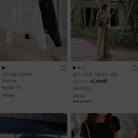
시어크롭 린넨자켓
실키 소프트 크롭후드 셋업
Sold Out
41,000
원
82,000
원
free(44~77)
size(S,M,L)
★★★★★
5