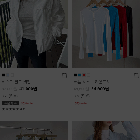
바스락 윈드 셋업
버튼 시스루 라운드티
41,000
원
24,900
원
82,000
원
49,800
원
size(S,M)
size(S,M)
★★★★★
4.8