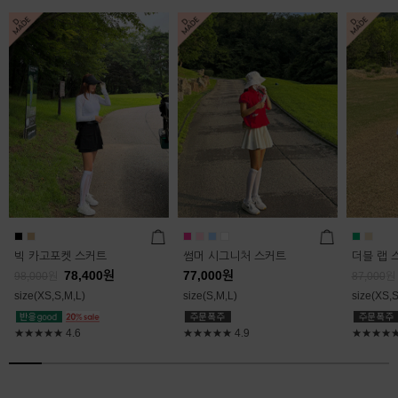
빅 카고포켓 스커트
썸머 시그니처 스커트
더블 랩 
78,400
원
77,000
원
98,000
원
87,000
원
size(XS,S,M,L)
size(S,M,L)
size(XS,S
★★★★★
4.6
★★★★★
4.9
★★★★