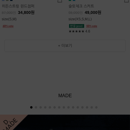
히든스트링 윈드점퍼
슬릿체크 스커트
34,800
원
49,000
원
87,000
원
98,000
원
size(S,M)
size(XS,S,M,L)
★★★★★
4.6
+ 더보기
MADE