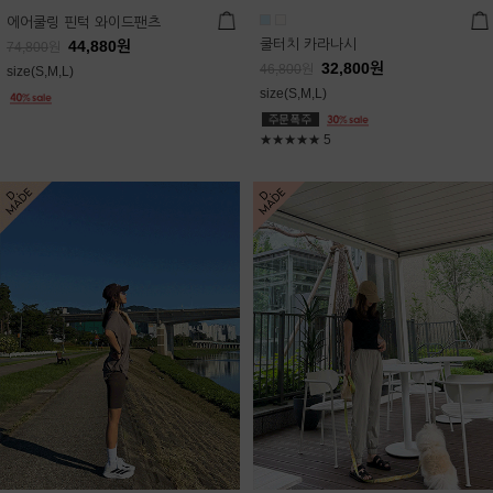
에어쿨링 핀턱 와이드팬츠
쿨터치 카라나시
44,880
원
74,800
원
32,800
원
46,800
원
size(S,M,L)
size(S,M,L)
★★★★★
5