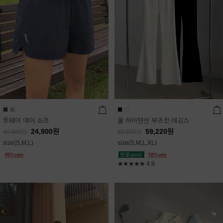
투웨이 에어 쇼츠
쿨 하이텐션 부츠컷 레깅스
24,900
원
59,220
원
49,800
원
65,800
원
size(S,M,L)
size(S,M,L,XL)
★★★★★
4.9