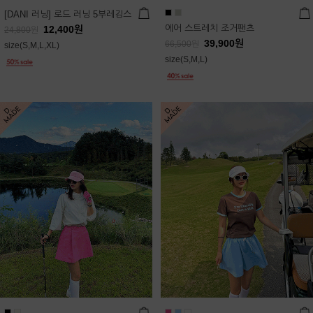
[DANI 러닝] 로드 러닝 5부레깅스
에어 스트레치 조거팬츠
12,400
원
24,800
원
39,900
원
66,500
원
size(S,M,L,XL)
size(S,M,L)