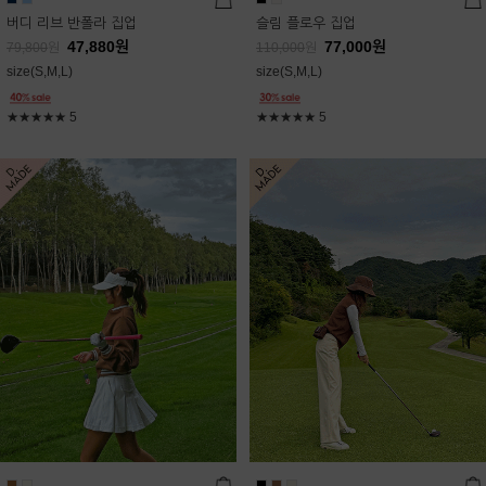
버디 리브 반폴라 집업
슬림 플로우 집업
47,880
원
77,000
원
79,800
원
110,000
원
size(S,M,L)
size(S,M,L)
★★★★★
5
★★★★★
5