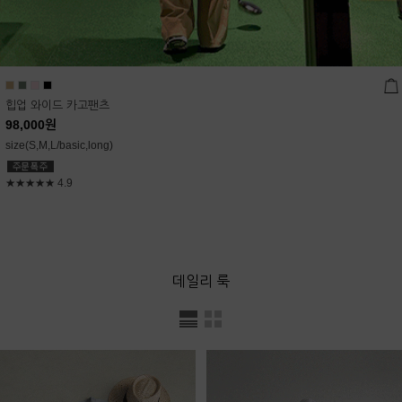
힙업 와이드 카고팬츠
98,000
원
size(S,M,L/basic,long)
★★★★★
4.9
데일리 룩