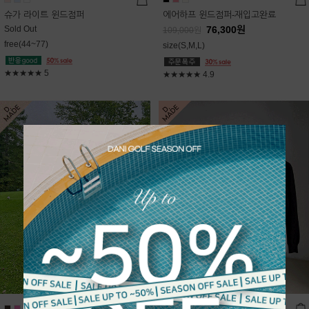
슈가 라이트 윈드점퍼
에어하프 윈드점퍼-재입고완료
Sold Out
76,300
원
109,000
원
free(44~77)
size(S,M,L)
★★★★★
5
★★★★★
4.9