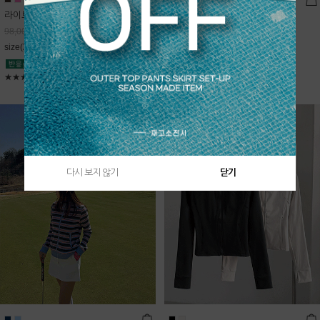
라이트데님 핀턱 스커트
블룸 하이넥 니트집업
68,600
원
Sold Out
98,000
원
free(44~66)
size(XS,S,M,L)
★★★★★
4.9
★★★★★
5
다시 보지 않기
닫기