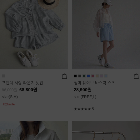
프렌치 셔링 라운지 셋업
썸머 웨이브 바스락 쇼츠
68,800
원
28,900
원
86,000
원
size(S,M)
size(FREE,L)
★★★★★
5