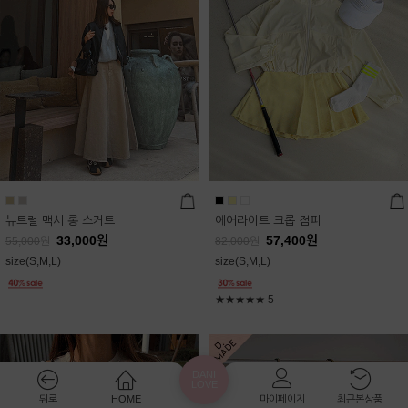
뉴트럴 맥시 롱 스커트
에어라이트 크롭 점퍼
33,000
원
57,400
원
55,000
원
82,000
원
size(S,M,L)
size(S,M,L)
★★★★★
5
DANI
LOVE
뒤로
HOME
마이페이지
최근본상품