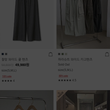
찰랑 와이드 쿨 팬츠
파라슈트 와이드 카고팬츠
49,980
원
Sold Out
58,800
원
size(S,M,L)
size(S,M,L)
★★★★★
4.5
★★★★
4