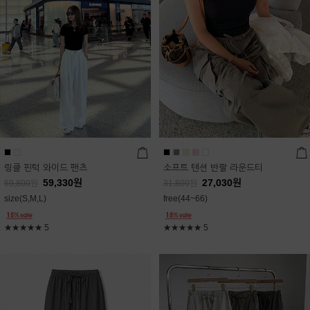
링클 핀턱 와이드 팬츠
소프트 텐션 반팔 라운드티
59,330
원
27,030
원
69,800
원
31,800
원
size(S,M,L)
free(44~66)
★★★★★
5
★★★★★
5