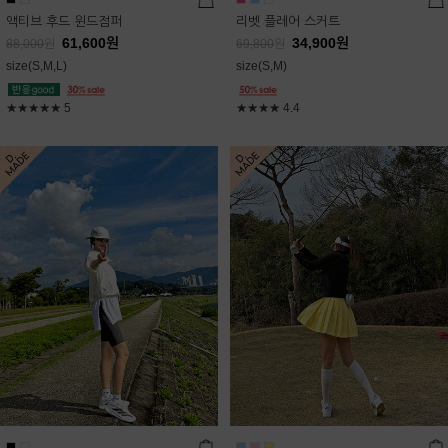
액티브 후드 윈드점퍼
리벳 플레어 스커트
61,600
원
34,900
원
88,000
원
69,800
원
size(S,M,L)
size(S,M)
★★★★★
5
★★★★
4.4