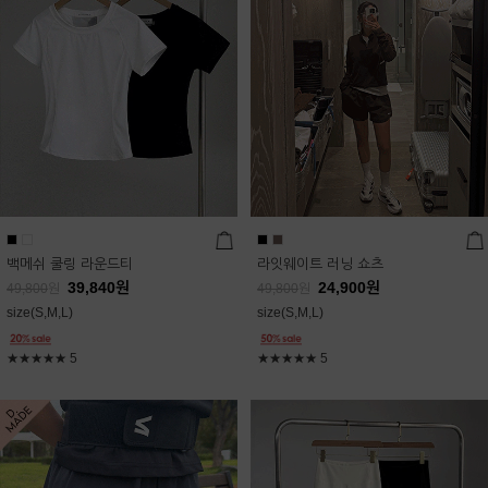
백메쉬 쿨링 라운드티
라잇웨이트 러닝 쇼츠
39,840
원
24,900
원
49,800
원
49,800
원
size(S,M,L)
size(S,M,L)
★★★★★
5
★★★★★
5