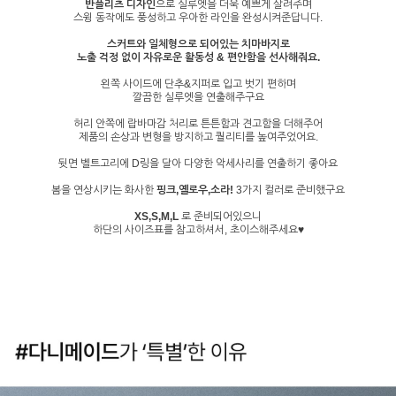
반플리츠 디자인
으로 실루엣을 더욱 예쁘게 살려주며
스윙 동작에도 풍성하고 우아한 라인을 완성시켜준답니다.
스커트와 일체형으로 되어있는 치마바지로
노출 걱정 없이 자유로운 활동성 & 편안함을 선사해줘요.
왼쪽 사이드에 단추&지퍼로 입고 벗기 편하며
깔끔한 실루엣을 연출해주구요
허리 안쪽에 랍바마감 처리로 튼튼함과 견고함을 더해주어
제품의 손상과 변형을 방지하고 퀄리티를 높여주었어요.
뒷면 벨트고리에 D링을 달아 다양한 악세사리를 연출하기 좋아요
봄을 연상시키는 화사한
핑크,옐로우,소라!
3가지 컬러로 준비했구요
XS,S,M,L
로 준비되어있으니
하단의 사이즈표를 참고하셔서, 초이스해주세요♥