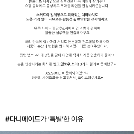
반플리츠 디자인
으로 실루엣을 더욱 예쁘게 살려주며
스윙 동작에도 풍성하고 우아한 라인을 완성시켜준답니다.
스커트와 일체형으로 되어있는 치마바지로
노출 걱정 없이 자유로운 활동성 & 편안함을 선사해줘요.
왼쪽 사이드에 단추&지퍼로 입고 벗기 편하며
깔끔한 실루엣을 연출해주구요
허리 안쪽에 랍바마감 처리로 튼튼함과 견고함을 더해주어
제품의 손상과 변형을 방지하고 퀄리티를 높여주었어요.
뒷면 벨트고리에 D링을 달아 다양한 악세사리를 연출하기 좋아요
봄을 연상시키는 화사한
핑크,옐로우,소라!
3가지 컬러로 준비했구요
XS,S,M,L
로 준비되어있으니
하단의 사이즈표를 참고하셔서, 초이스해주세요♥