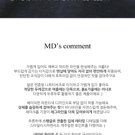
가볍게 입어도 예쁘고 여리한 라인을 완성해주는 크롭티!
부드럽게 감기는 터치감으로
맨살에 닿아도 자극 없이 편안하게
착용되며,
탄탄한 조직감이 더해져 흐트러짐 없이 안정적인 핏을 잡아주구요
얇은 면혼방 니트티셔츠로 이지하고 가볍게 입기 좋아요
적당한 두께감으로 여름에는 단독으로, 봄&가을에는 이너로
다양하게 두루두루 활용하기 좋은 제품이에요: )
베이직한 라운드넥 디자인으로 부담 없이 착용 가능해요
상체를 슬림하게 잡아주는 핏
이 바디라인을 자연스럽게 정돈해주며,
세미크롭 기장이
레그라인을 더욱 길어보이게
해준답니다
프론트에
스팽글로 연출한 입체 레터링
디테일을 더해
스타일리시하면서도 캐주얼한 포인트를 더했어요: )
네이비,화이트
총 두 가지 컬러로 구성되었구요