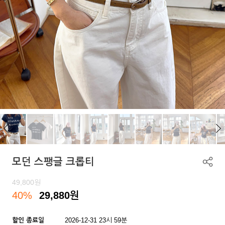
모던 스팽글 크롭티
49,800
원
40%
29,880
원
할인 종료일
2026-12-31 23시 59분