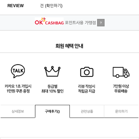
REVIEW
건 (확인하기)
포인트사용 가맹점
?
4
/
4
상세정보
구매후기(
)
관련상품
문의하기