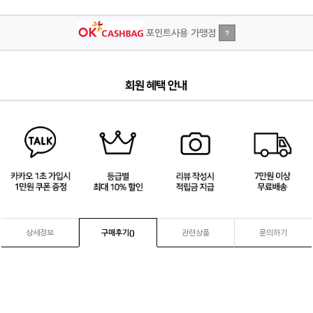
포인트사용 가맹점
?
4
/
4
상세정보
구매후기(
)
관련상품
문의하기