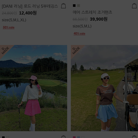
[DANI 러닝] 로드 러닝 5부레깅스
에어 스트레치 조거팬츠
12,400
원
24,800
원
39,900
원
66,500
원
size(S,M,L,XL)
size(S,M,L)