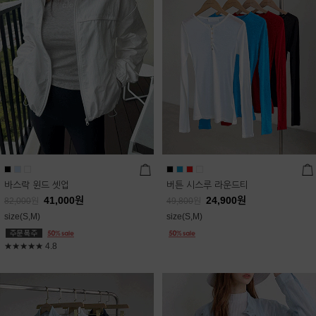
바스락 윈드 셋업
버튼 시스루 라운드티
41,000
원
24,900
원
82,000
원
49,800
원
size(S,M)
size(S,M)
★★★★★
4.8