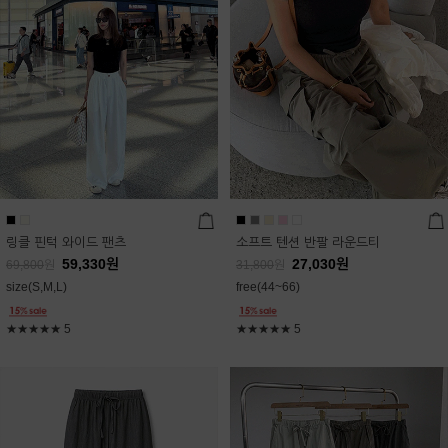
링클 핀턱 와이드 팬츠
소프트 텐션 반팔 라운드티
59,330
원
27,030
원
69,800
원
31,800
원
size(S,M,L)
free(44~66)
★★★★★
5
★★★★★
5