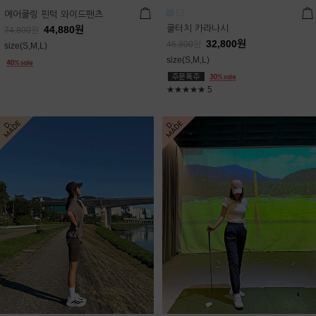
에어쿨링 핀턱 와이드팬츠
쿨터치 카라나시
44,880
원
74,800
원
32,800
원
46,800
원
size(S,M,L)
size(S,M,L)
★★★★★
5