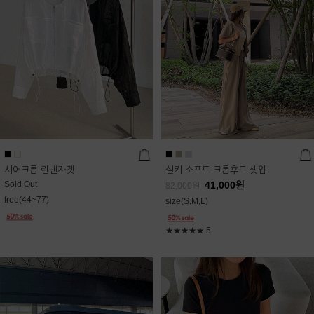
시어크롭 린넨자켓
실키 소프트 크롭후드 셋업
Sold Out
41,000
원
82,000
원
free(44~77)
size(S,M,L)
★★★★★
5