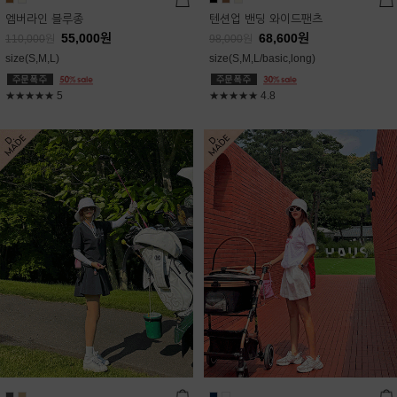
엠버라인 블루종
텐션업 밴딩 와이드팬츠
55,000
원
68,600
원
110,000
원
98,000
원
size(S,M,L)
size(S,M,L/basic,long)
★★★★★
5
★★★★★
4.8