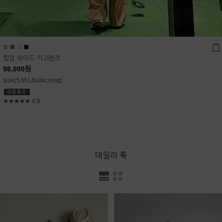
힙업 와이드 카고팬츠
98,000
원
size(S,M,L/basic,long)
★★★★★
4.9
데일리 룩