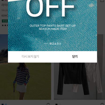
라이트데님 핀턱 스커트
블룸 하이넥 니트집업
68,600
원
Sold Out
98,000
원
free(44~66)
size(XS,S,M,L)
★★★★★
4.9
★★★★★
5
다시 보지 않기
닫기