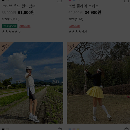
액티브 후드 윈드점퍼
리벳 플레어 스커트
61,600
원
34,900
원
88,000
원
69,800
원
size(S,M,L)
size(S,M)
★★★★★
5
★★★★
4.4