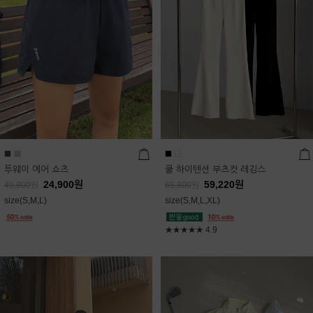
투웨이 에어 쇼츠
쿨 하이텐션 부츠컷 레깅스
24,900
원
59,220
원
49,800
원
65,800
원
size(S,M,L)
size(S,M,L,XL)
★★★★★
4.9