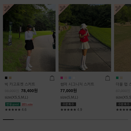
빅 카고포켓 스커트
썸머 시그니처 스커트
더블 랩 
78,400
원
77,000
원
98,000
원
87,000
원
size(XS,S,M,L)
size(S,M,L)
size(XS,S
★★★★★
4.6
★★★★★
4.9
★★★★