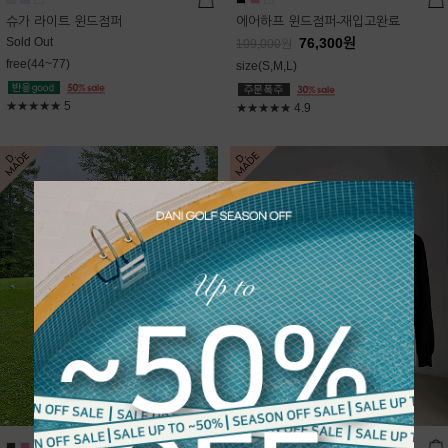
슈가 라이트 윈드점퍼
에어하프 윈드점퍼-재입고완료
Sold Out
76,300
원
109,000
원
free(44~77)
size(S,M,L)
★★★★★
5
★★★★★
4.9