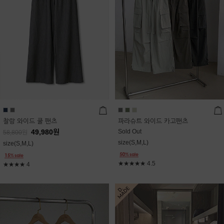
찰랑 와이드 쿨 팬츠
파라슈트 와이드 카고팬츠
49,980
원
Sold Out
58,800
원
size(S,M,L)
size(S,M,L)
★★★★★
4.5
★★★★
4