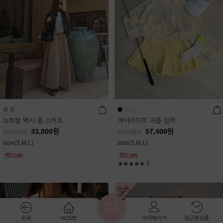
뉴트럴 맥시 롱 스커트
에어라이트 크롭 점퍼
33,000
원
57,400
원
55,000
원
82,000
원
size(S,M,L)
size(S,M,L)
★★★★★
5
DANI
LOVE
뒤로
HOME
마이페이지
최근본상품