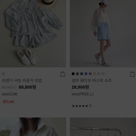
프렌치 셔링 라운지 셋업
썸머 웨이브 바스락 쇼츠
68,800
원
28,900
원
86,000
원
size(S,M)
size(FREE,L)
★★★★★
5