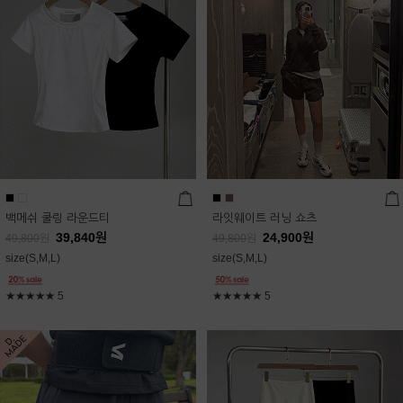
백메쉬 쿨링 라운드티
라잇웨이트 러닝 쇼츠
39,840
원
24,900
원
49,800
원
49,800
원
size(S,M,L)
size(S,M,L)
★★★★★
5
★★★★★
5