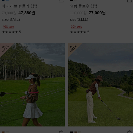
버디 리브 반폴라 집업
슬림 플로우 집업
47,880
원
77,000
원
79,800
원
110,000
원
size(S,M,L)
size(S,M,L)
★★★★★
5
★★★★★
5