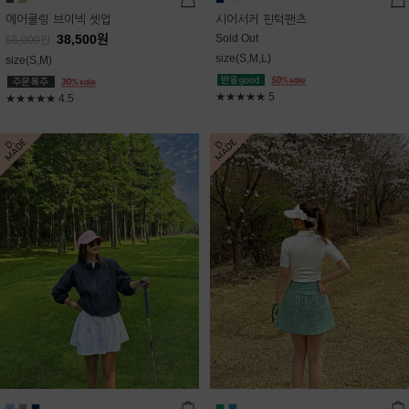
에어쿨링 브이넥 셋업
시어서커 핀턱팬츠
38,500
원
Sold Out
55,000
원
size(S,M,L)
size(S,M)
★★★★★
5
★★★★★
4.5