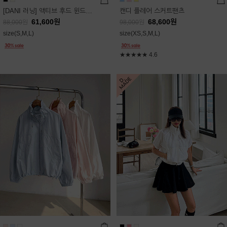
[DANI 러닝] 액티브 후드 윈드점퍼
캔디 플레어 스커트팬츠
61,600
원
68,600
원
88,000
원
98,000
원
size(S,M,L)
size(XS,S,M,L)
★★★★★
4.6