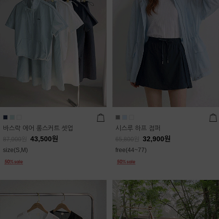
바스락 에어 롱스커트 셋업
시스루 하프 점퍼
43,500
원
32,900
원
87,000
원
65,800
원
size(S,M)
free(44~77)