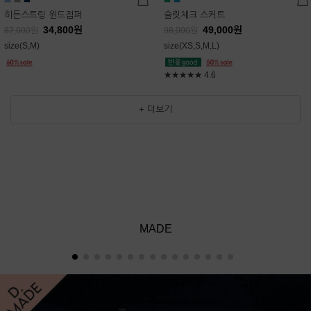
히든스트링 윈드점퍼
슬릿체크 스커트
34,800
원
49,000
원
87,000
원
98,000
원
size(S,M)
size(XS,S,M,L)
★★★★★
4.6
+ 더보기
MADE