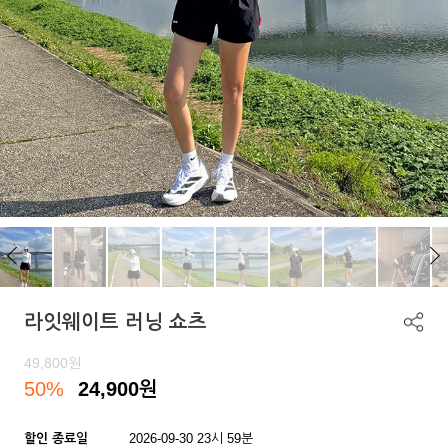
라잇웨이트 러닝 쇼츠
49,800
원
50%
24,900
원
할인 종료일
2026-09-30 23시 59분