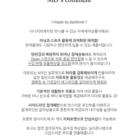
♡made by danilove♡
다니러브에서만 만나볼 수 있는 자체제작상품이에요!
러닝과 스포츠 활동에 최적화된 쾌적함!
한여름에도 시원하고 편안하게 입을 수 있는 제품이랍니다.
텐션감과 복원력이 뛰어난 잠재권축사
로 제작되어
2way 스판으로 하루 종일 편안함
을 느낄 수 있으며
구김,변형,보풀현상을 최소화
하여 관리가 용이하답니다
여유있는 A라인 실루엣으로
허리를 잘록해보이게
만들어주며
넓은 밑단으로
자유로운 활동성
을 제공해주구요
경쾌한 숏 기장감이 레그라인을 길어보이게 해줘요
기본적인 생활방수 작용
을 하여 야외 활동시
가벼운 비나 눈으로 부터 쾌적함을 제공해주어 더더욱 활용도 굿!
사이드라인 절개패턴
으로 멋스러운 포인트를 더해주고
절개라인은 갈라삼봉으로 튼튼하게 마감되어 내구성을 높였어요
프론트 양사이드에 두 개의
지퍼포켓으로 안심수납
이 가능해요
로고는 힘껏 잡아당겨도 갈라짐 현상없는 실리콘나염으로
고급스러운 무드를 연출해줍니다