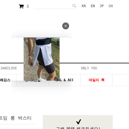
0
KR
EN
JP
CH
 DANILOVE
ONLY YOU
시즌20~50%세일
&레깅스
모자&신발
BAG & ACC
데일리 룩
 트임 롱 박스티