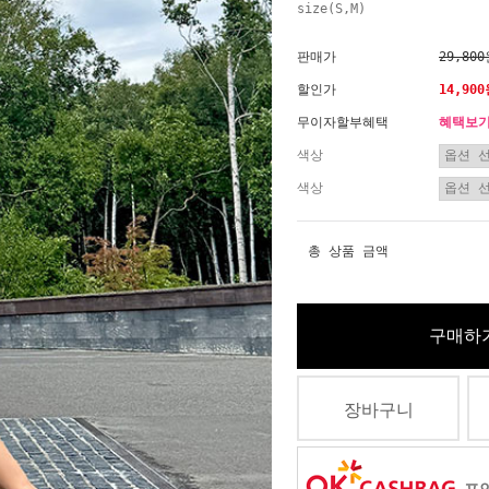
size(S,M)
판매가
29,80
할인가
14,90
무이자할부혜택
혜택보
색상
색상
총 상품 금액
구매하
장바구니