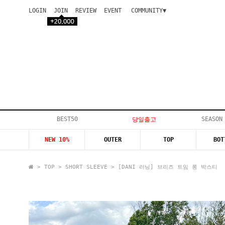
LOGIN
JOIN
REVIEW
EVENT
COMMUNITY▼
공지사항
이벤트
등급안내
상품후기
Q&A게시판
VIP게시판
개인결제
입고지연
BEST50
SEASON
당일출고
인스타이벤트
NEW 10%
OUTER
TOP
BOT
모델지원
>
TOP
>
SHORT SLEEVE
> [DANI 러닝] 브리즈 트임 롱 박스티