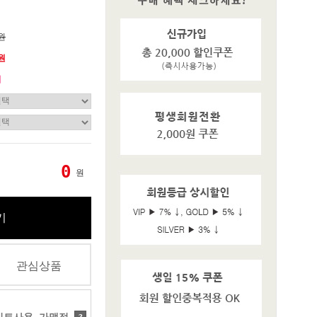
0원
0원
기
0
원
기
관심상품