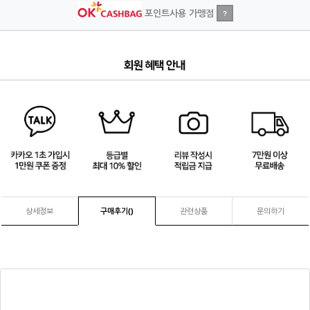
포인트사용 가맹점
?
4
/
4
상세정보
구매후기(
)
관련상품
문의하기