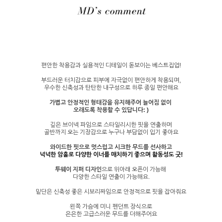
편안한 착용감과 실용적인 디테일이 돋보이는 베스트집업!
부드러운 터치감으로 피부에 자극없이 편안하게 착용되며,
우수한 신축성과 탄탄한 내구성으로 하루 종일 편안해요
가볍고 안정적인 형태감을 유지해주어 늘어짐 없이
오래도록 착용할 수 있답니다: )
깊은 브이넥 파임으로 스타일리시한 핏을 연출하며
골반까지 오는 기장감으로 누구나 부담없이 입기 좋아요
와이드한 핏으로 멋스럽고 시크한 무드를 선사하고
넉넉한 암홀로 다양한 이너를 매치하기 좋으며 활동성도 굿!
투웨이 지퍼 디자인
으로 위아래 오픈이 가능해
다양한 스타일 연출이 가능해요.
밑단은 신축성 좋은 시보리짜임으로 안정적으로 핏을 잡아줘요
왼쪽 가슴에 미니 펜던트 장식으로
은은한 고급스러운 무드를 더해주어요