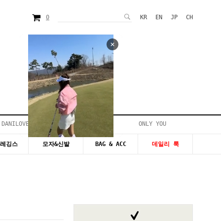
0
KR
EN
JP
CH
 DANILOVE
ONLY YOU
시즌20~50%세일
&레깅스
모자&신발
BAG & ACC
데일리 룩