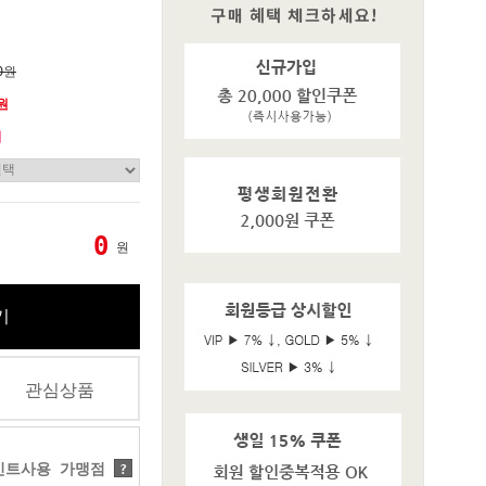
0원
0원
기
0
원
기
관심상품
트사용 가맹점
?