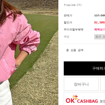
free(44~77)
판매가
117,50
할인가
82,30
무이자할부혜택
혜택보
색상
총 상품 금액
구매하
장바구니
포인