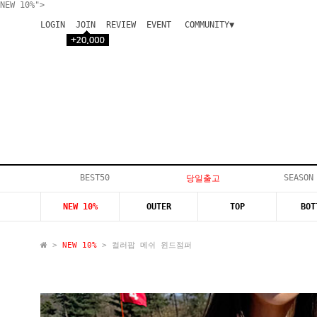
NEW 10%">
LOGIN
JOIN
REVIEW
EVENT
COMMUNITY▼
공지사항
이벤트
등급안내
상품후기
Q&A게시판
VIP게시판
개인결제
입고지연
BEST50
SEASON
당일출고
인스타이벤트
NEW 10%
OUTER
TOP
BOT
모델지원
>
NEW 10%
> 컬러팝 메쉬 윈드점퍼