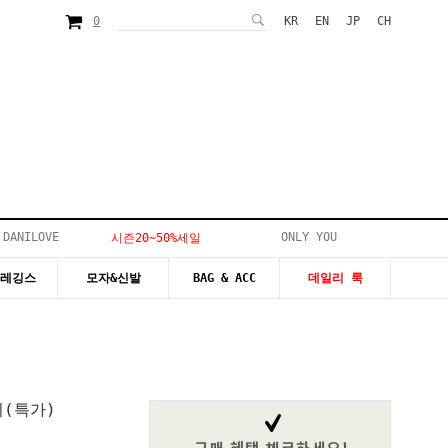
0
KR
EN
JP
CH
 DANILOVE
ONLY YOU
시즌20~50%세일
&레깅스
모자&신발
BAG & ACC
데일리 룩
(특가)