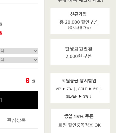
0원
0원
기
0
원
기
관심상품