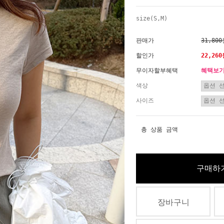
size(S,M)
판매가
31,80
할인가
22,26
무이자할부혜택
혜택보
색상
사이즈
총 상품 금액
구매하
장바구니