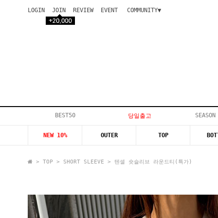
LOGIN
JOIN
REVIEW
EVENT
COMMUNITY▼
공지사항
이벤트
등급안내
상품후기
Q&A게시판
VIP게시판
개인결제
입고지연
BEST50
SEASON
당일출고
인스타이벤트
NEW 10%
OUTER
TOP
BOT
모델지원
>
TOP
>
SHORT SLEEVE
> 텐셀 숏슬리브 라운드티(특가)