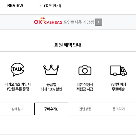
REVIEW
건 (확인하기)
포인트사용 가맹점
?
4
/
4
상세정보
구매후기(
)
관련상품
문의하기