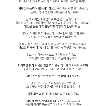
파스텔 컬러감으로 봄부터 여름까지 쭉 입기 좋은 윈드점퍼!
가볍고 바스락거리는 터치감
으로 한여름까지 즐기기 좋으며,
구김이나 형태 변형이 적어 관리가 용이해요
얇고 가벼운 소재감으로 부담 없이 걸치기 좋고,
통기성이 뛰어나 활동량이 많은 날에도 산뜻하게 착용 가능해요: )
일상은 물론 야외 활동까지 다양하게 활용하기 굿!
하이넥 디자인으로 착용감이나 실루엣이 답답하지 않아
편안하고 멋스러움을 한번에 연출해주구요
왼쪽 가슴과 뒷면의 미니 실버 장식으로 포인트를 더해주며,
바스트 덮개형 디자인
이 입체감 있는 실루엣을 완성해줘요: )
후드는 적당한 사이즈로 안정감 있게 착용되며,
스트링이 있어 편하게 핏 조절이 가능해요
와이드한 핏과 넉넉한 암홀
로 다양한 이너와 매치하기 좋으며,
적당한 기장감으로 누구나 부담 없이 즐길 수 있어요!
밑단 스트링으로 원하는 핏 연출이 가능하구요
양 사이드 포켓으로 실용성을 더했으며,
소매 끝의 밴딩이 안정감 있게 핏을 잡아줍니다
블루,화이트
총 두 가지 컬러로 구성되었구요
넉넉한 free, 사이즈로 44~77
까지 추천드리니
하단의 사이즈표를 참고하셔서 초이스해주세요♥