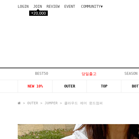
LOGIN
JOIN
REVIEW
EVENT
COMMUNITY▼
공지사항
이벤트
등급안내
상품후기
Q&A게시판
VIP게시판
개인결제
입고지연
BEST50
SEASON
당일출고
인스타이벤트
NEW 10%
OUTER
TOP
BOT
모델지원
>
OUTER
>
JUMPER
> 클라우드 에어 윈드점퍼