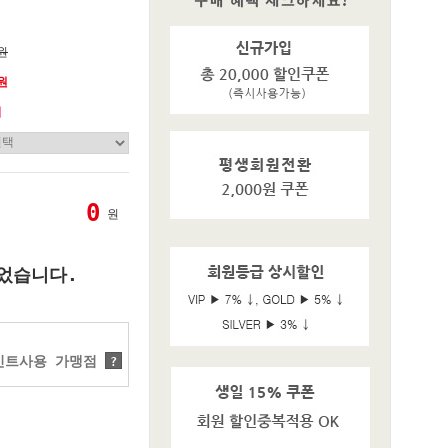
0원
0원
기
0
원
었습니다.
트사용 가맹점
?