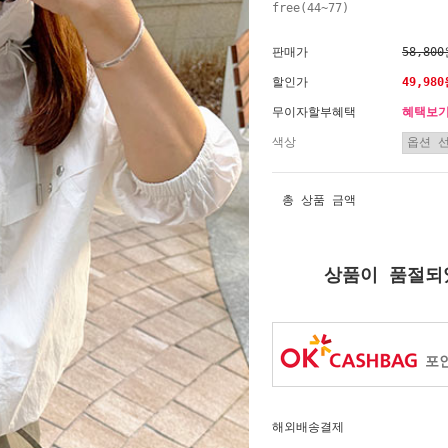
free(44~77)
판매가
58,80
할인가
49,98
무이자할부혜택
혜택보
색상
총 상품 금액
상품이 품절되
포인
해외배송결제