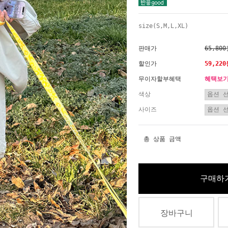
size(S,M,L,XL)
판매가
65,80
할인가
59,22
무이자할부혜택
혜택보
색상
사이즈
총 상품 금액
구매하
장바구니