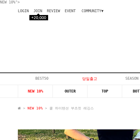
NEW 10%">
LOGIN
JOIN
REVIEW
EVENT
COMMUNITY▼
공지사항
이벤트
등급안내
상품후기
Q&A게시판
VIP게시판
개인결제
입고지연
BEST50
SEASON
당일출고
인스타이벤트
NEW 10%
OUTER
TOP
BOT
모델지원
>
NEW 10%
> 쿨 하이텐션 부츠컷 레깅스