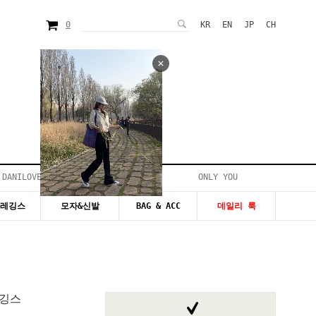
0
KR
EN
JP
CH
 DANILOVE
ONLY YOU
시즌20~50%세일
&레깅스
모자&신발
BAG & ACC
데일리 룩
레깅스