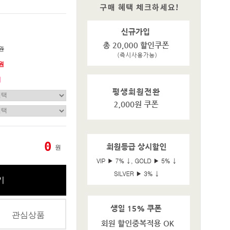
0원
0원
기
0
원
기
관심상품