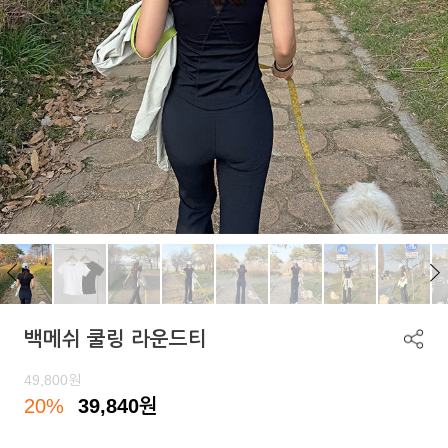
백메쉬 쿨링 라운드티
49,800
원
20%
39,840
원