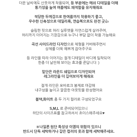
더운 날씨에도 산뜻하게 착용되며,
등 부분에는 메쉬 디테일을 더해
통기성을 높여 여름에도 쾌적함을 유지해줘요
적당한 두께감으로 한여름까지 착용하기 좋고,
우수한 신축성으로 데일리룩, 연습복으로도 완전 굿
👍
슬림한 핏으로 허리 실루엣을 자연스럽게 살려주며,
허리까지 이어지는 기장감으로 누구나 부담 없이 착용 가능해요
곡선 사이드라인 디자인
으로 체형을 커버해주면서
상체를 더욱 예쁘게 잡아주구요
등 라인을 따라 이어지는 절개 디테일이 바디에 밀착되어
한층 더 날씬해 보이는 효과를 준답니다: )
밑단은 라운드 쉐입으로 디자인되어
레그라인을 더 길어보이게 해줘요
절개 라인은 오바로크 봉제로 마감해
내구성을 높이고 깔끔한 아웃핏을 완성했어요
블랙,화이트
총 두 가지 컬러로 구성되었구요
S,M,L
로 준비되어있으니
하단의 사이즈표를 참고하셔서 초이스해주세요♥
※나일론 원단 특성상 이염의 위험이 있으니
반드시 단독 세탁하거나 같은 컬러의 옷과 함께 세탁해주세요.