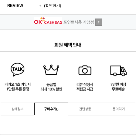
REVIEW
건 (확인하기)
포인트사용 가맹점
?
4
/
4
상세정보
구매후기(
)
관련상품
문의하기