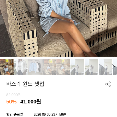
바스락 윈드 셋업
82,000
원
50%
41,000
원
할인 종료일
2026-09-30 23시 59분