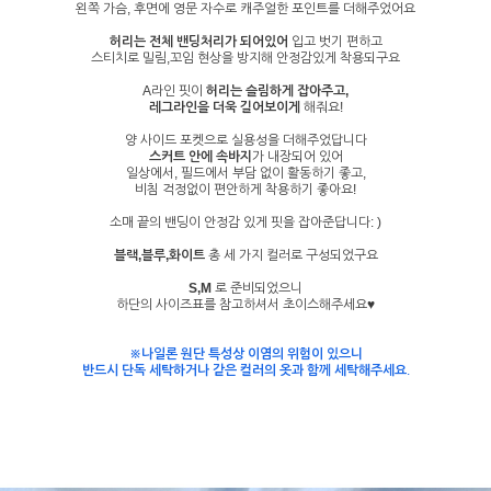
왼쪽 가슴, 후면에 영문 자수로 캐주얼한 포인트를 더해주었어요
허리는 전체 밴딩처리가 되어있어
입고 벗기 편하고
스티치로 밀림,꼬임 현상을 방지해 안정감있게 착용되구요
A라인 핏이
허리는 슬림하게 잡아주고,
레그라인을 더욱 길어보이게
해줘요!
양 사이드 포켓으로 실용성을 더해주었답니다
스커트 안에 속바지
가 내장되어 있어
일상에서, 필드에서 부담 없이 활동하기 좋고,
비침 걱정없이 편안하게 착용하기 좋아요!
소매 끝의 밴딩이 안정감 있게 핏을 잡아준답니다: )
블랙,블루,화이트
총 세 가지 컬러로 구성되었구요
S,M
로 준비되었으니
하단의 사이즈표를 참고하셔서 초이스해주세요♥
※나일론 원단 특성상 이염의 위험이 있으니
반드시 단독 세탁하거나 같은 컬러의 옷과 함께 세탁해주세요
.