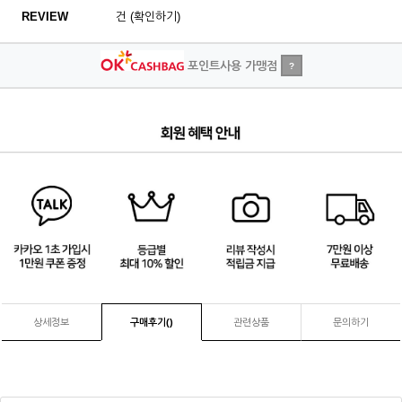
REVIEW
건 (확인하기)
포인트사용 가맹점
?
4
/
4
상세정보
구매후기(
)
관련상품
문의하기