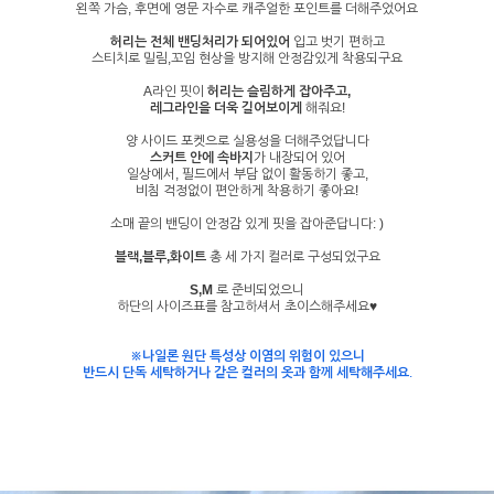
왼쪽 가슴, 후면에 영문 자수로 캐주얼한 포인트를 더해주었어요
허리는 전체 밴딩처리가 되어있어
입고 벗기 편하고
스티치로 밀림,꼬임 현상을 방지해 안정감있게 착용되구요
A라인 핏이
허리는 슬림하게 잡아주고,
레그라인을 더욱 길어보이게
해줘요!
양 사이드 포켓으로 실용성을 더해주었답니다
스커트 안에 속바지
가 내장되어 있어
일상에서, 필드에서 부담 없이 활동하기 좋고,
비침 걱정없이 편안하게 착용하기 좋아요!
소매 끝의 밴딩이 안정감 있게 핏을 잡아준답니다: )
블랙,블루,화이트
총 세 가지 컬러로 구성되었구요
S,M
로 준비되었으니
하단의 사이즈표를 참고하셔서 초이스해주세요♥
※나일론 원단 특성상 이염의 위험이 있으니
반드시 단독 세탁하거나 같은 컬러의 옷과 함께 세탁해주세요
.