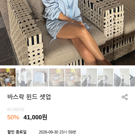
바스락 윈드 셋업
82,000
원
50%
41,000
원
할인 종료일
2026-09-30 23시 59분