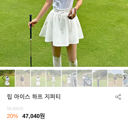
립 아이스 하프 지퍼티
58,800
원
20%
47,040
원