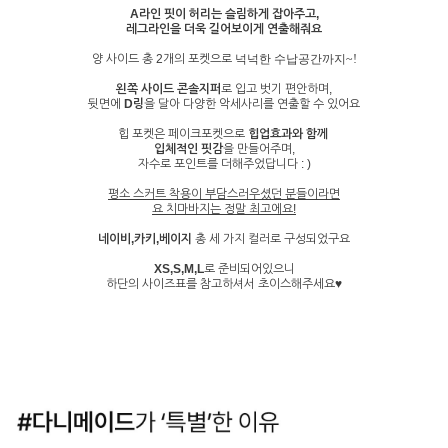
A라인 핏이 허리는 슬림하게 잡아주고,
레그라인을 더욱 길어보이게 연출해줘요
양 사이드 총 2개의 포켓으로
넉넉한 수납공간까지~!
왼쪽 사이드 콘솔지퍼
로 입고 벗기 편안하며,
뒷면에
D링
을 달아 다양한 악세사리를 연출할 수 있어요
힙 포켓은 페이크포켓으로
힙업효과와 함께
입체적인 핏감
을 만들어주며,
자수로 포인트를 더해주었답니다 : )
평소 스커트 착용이 부담스러우셨던 분들이라면
요 치마바지는 정말 최고에요!
네이비,카키,베이지
총 세 가지 컬러로 구성되었구요
XS,S,M,L
로 준비되어있으니
하단의 사이즈표를 참고하셔서 초이스해주세요♥