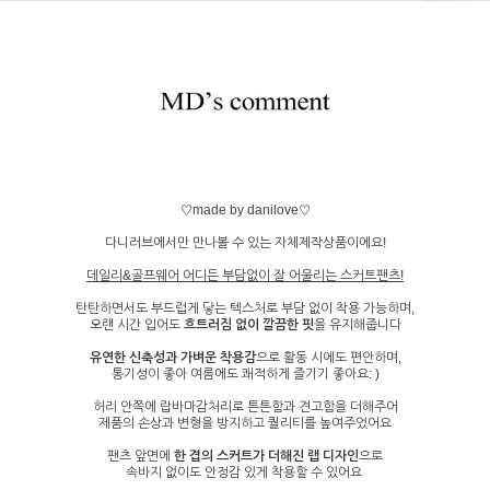
♡made by danilove♡
다니러브에서만 만나볼 수 있는 자체제작상품이에요!
데일리&골프웨어 어디든 부담없이 잘 어울리는 스커트팬츠!
탄탄하면서도 부드럽게 닿는 텍스처로 부담 없이 착용 가능하며,
오랜 시간 입어도
흐트러짐 없이 깔끔한 핏
을 유지해줍니다
유연한 신축성과 가벼운 착용감
으로 활동 시에도 편안하며,
통기성이 좋아 여름에도 쾌적하게 즐기기 좋아요: )
허리 안쪽에 랍바마감처리로 튼튼함과 견고함을 더해주어
제품의 손상과 변형을 방지하고 퀄리티를 높여주었어요
팬츠 앞면에
한 겹의 스커트가 더해진 랩 디자인
으로
속바지 없이도 안정감 있게 착용할 수 있어요