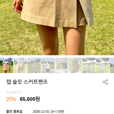
랩 슬릿 스커트팬츠
82,000
원
20%
65,600
원
할인 종료일
2026-12-01 14시 59분