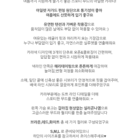
여름까지 시원하게 즐기기 좋은 스포티 무드의 아일렛 카라티!
아일렛 자가드 펀칭 원단으로 통기성이 좋아
여름에도 산뜻하게 입기 좋구요
유연한 텐션과 가벼운 착용감
으로
움직임이 많은 날에도 부담 없이 착용할 수 있어요: )
여유있는 레귤러 핏과 허리까지 오는 기장감으로
누구나 부담없이 입기 좋고, 자연스러운 실루엣을 연출해줘요
카라넥 디자인에 3개의 단추로 오픈&클로징이 간편하며,
답답함 없이 편하고 시원하게 착용돼요
넥라인 안쪽은
해리테이핑으로 튼튼하게
마감하여
늘어짐,변형 걱정을 최소화해줘요
소매, 밑단 끝에 신축성 좋은 시보리가 안정적으로 핏을 잡아주며,
배색 라인 시보리로 깔끔하게 포인트를 더해주었구요
카라부분에는 도트 라인 디테일을 더해
스포티한 무드를 연출해줘요: >
왼쪽 가슴 로고는
갈라짐 현상없는 실리콘나염
으로
고급스러운 무드와 퀄리티를 한층 높여주었답니다
브라운,레드,화이트
총 세 가지 컬러로 구성되었구요
S,M,L
로 준비되어있으니
하단의 사이즈표를 참고하셔서 초이스해주세요♥