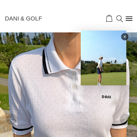
NEW 10%">
DANI & GOLF