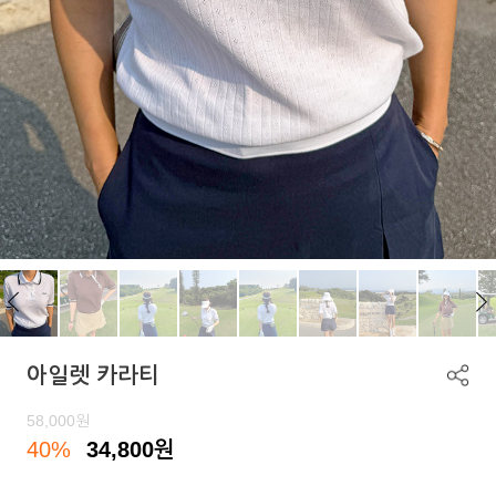
아일렛 카라티
58,000
원
40%
34,800
원