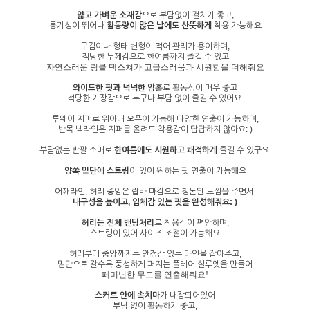
얇고 가벼운 소재감
으로 부담없이 걸치기 좋고,
통기성이 뛰어나
활동량이 많은 날에도 산뜻하게
착용 가능해요
구김이나 형태 변형이 적어 관리가 용이하며,
적당한 두께감으로 한여름까지 즐길 수 있고
자연스러운 링클 텍스쳐가 고급스러움과 시원함을 더해줘요
와이드한 핏과 넉넉한 암홀
로 활동성이 매우 좋고
적당한 기장감으로 누구나 부담 없이 즐길 수 있어요
투웨이 지퍼로 위아래 오픈이 가능해 다양한 연출이 가능하며,
반목 넥라인은 지퍼를 올려도 착용감이 답답하지 않아요: )
부담없는 반팔 소매로
한여름에도 시원하고 쾌적하게
즐길 수 있구요
양쪽 밑단에 스트링
이 있어 원하는 핏 연출이 가능해요
어깨라인, 허리 중앙은 랍바 마감으로 정돈된 느낌을 주면서
내구성을 높이고, 입체감 있는 핏을 완성해줘요: )
허리는 전체 밴딩처리
로 착용감이 편안하며,
스트링이 있어 사이즈 조절이 가능해요
허리부터 중앙까지는 안정감 있는 라인을 잡아주고,
밑단으로 갈수록 풍성하게 퍼지는 플레어 실루엣을 만들어
페미닌한 무드를 연출해줘요!
스커트 안에 속치마
가 내장되어있어
부담 없이 활동하기 좋고,