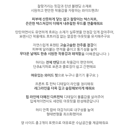
찰랑거리는 핏감과 린넨 블렌딩 소재로
시원하고 편안한 착용감을 자랑하는 와이드팬츠!
피부에 산뜻하게 닿는 얇고 찰랑이는 텍스처로,
은은한 텍스쳐감이 더해져 내추럴한 무드를 연출해줘요
탄탄하면서도 유연하게 흐르는 소재가 실루엣을 안정감 있게 잡아주어,
오랜시간 착용에도 흐트러짐 없는 깔끔한 아웃핏을 유지해주구요
자연스럽게 표현된
고슬고슬한 잔주름 결감
이
피부에 달라붙는 면적을 줄이고 통기성을 높여
무더운 날에도 한층 시원한 착용감과 쾌적함
을 더해준답니다: )
허리는
전체 밴딩
으로 착용감이 편안하며,
단추&지퍼로 오픈과 클로징이 쉽고 간편해요
여유있는 와이드 핏
으로 누구나 즐기기 좋구요: )
프론트 투 핀턱 디테일이 라인을 정리해줘
레그라인을 더욱 길고 슬림해보이게 해줘요
힙 라인에 더해진 다트핀턱
디테일이 볼륨감을 살려주어
입체적이면서도 세련된 아웃핏을 완성해준답니다
허리 안쪽 랍바 마감처리로 내구성을 높여
형태변형을 최소화했어요
양 사이드 총 2개의 포켓으로 여유로운 수납공간을 제공해줘요