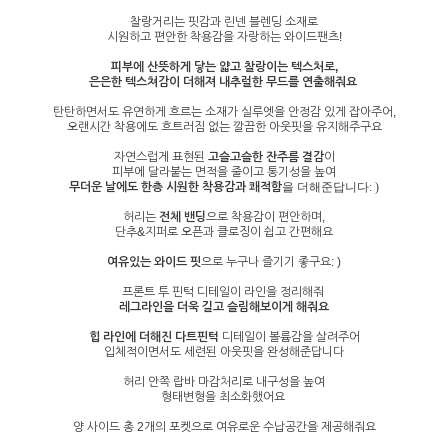
찰랑거리는 핏감과 린넨 블렌딩 소재로
시원하고 편안한 착용감을 자랑하는 와이드팬츠!
피부에 산뜻하게 닿는 얇고 찰랑이는 텍스처로,
은은한 텍스쳐감이 더해져 내추럴한 무드를 연출해줘요
탄탄하면서도 유연하게 흐르는 소재가 실루엣을 안정감 있게 잡아주어,
오랜시간 착용에도 흐트러짐 없는 깔끔한 아웃핏을 유지해주구요
자연스럽게 표현된
고슬고슬한 잔주름 결감
이
피부에 달라붙는 면적을 줄이고 통기성을 높여
무더운 날에도 한층 시원한 착용감과 쾌적함
을 더해준답니다: )
허리는
전체 밴딩
으로 착용감이 편안하며,
단추&지퍼로 오픈과 클로징이 쉽고 간편해요
여유있는 와이드 핏
으로 누구나 즐기기 좋구요: )
프론트 투 핀턱 디테일이 라인을 정리해줘
레그라인을 더욱 길고 슬림해보이게 해줘요
힙 라인에 더해진 다트핀턱
디테일이 볼륨감을 살려주어
입체적이면서도 세련된 아웃핏을 완성해준답니다
허리 안쪽 랍바 마감처리로 내구성을 높여
형태변형을 최소화했어요
양 사이드 총 2개의 포켓으로 여유로운 수납공간을 제공해줘요