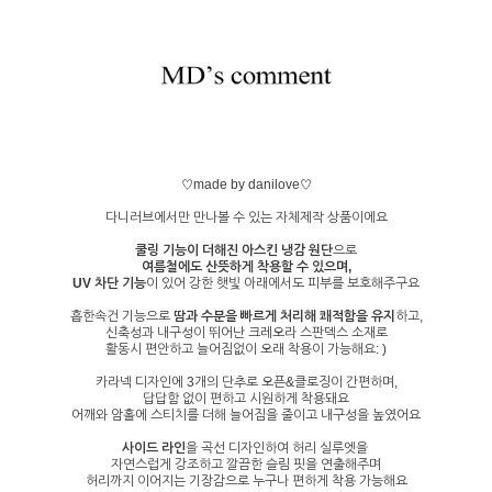
♡made by danilove♡
다니러브에서만 만나볼 수 있는 자체제작 상품이에요
쿨링 기능이 더해진 아스킨 냉감 원단
으로
여름철에도 산뜻하게 착용할 수 있으며,
UV 차단 기능
이 있어 강한 햇빛 아래에서도 피부를 보호해주구요
흡한속건 기능으로
땀과 수분을 빠르게 처리해 쾌적함을 유지
하고,
신축성과 내구성
이 뛰어난
크레오라 스판덱스 소재로
활동시 편안하고 늘어짐없이 오래 착용이 가능해요: )
카라넥 디자인에 3개의 단추로 오픈&클로징이 간편하며,
답답함 없이 편하고 시원하게 착용돼요
어깨와 암홀에 스티치를 더해 늘어짐을 줄이고 내구성을 높였어요
사이드 라인
을 곡선 디자인하여 허리 실루엣을
자연스럽게 강조하고 깔끔한 슬림 핏을 연출해주며
허리까지 이어지는 기장감으로 누구나 편하게 착용 가능해요