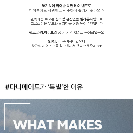
통기성이 뛰어난 등판 메쉬 밴드
로
한여름에도 시원하고 산뜻하게 즐기기 좋아요: >
왼쪽가슴 로고는
갈라짐 현상없는 실리콘나염
으로
고급스러운 무드와 퀄리티를 한층 높여주었답니다
핑크,라임,아이보리
총 세 가지 컬러로 구성되었구요
S,M,L
로 준비되어있으니
하단의 사이즈표를 참고하셔서 초이스해주세요♥