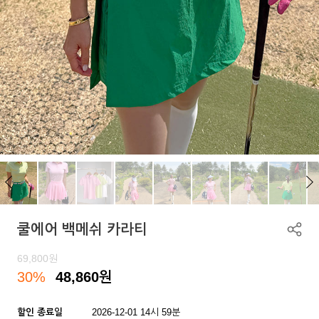
쿨에어 백메쉬 카라티
69,800
원
30%
48,860
원
할인 종료일
2026-12-01 14시 59분