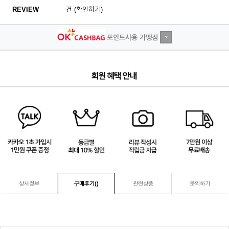
REVIEW
건 (확인하기)
포인트사용 가맹점
?
4
/
4
상세정보
구매후기(
)
관련상품
문의하기