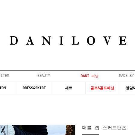
 ITEM
BEAUTY
MADE BY
DANI 러닝
TOM
DRESS&SKIRT
세트
골프&골프패션
양말
더블 랩 스커트팬츠