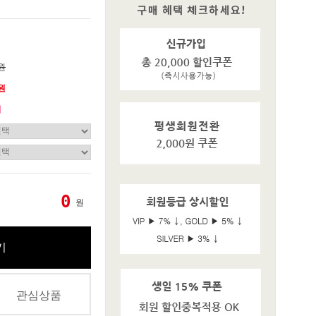
0원
0원
기
0
원
기
관심상품