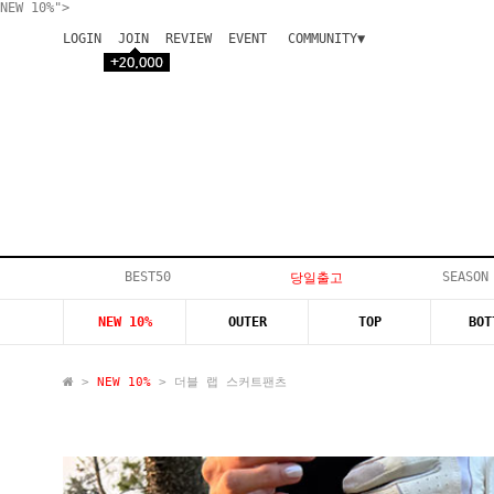
NEW 10%">
LOGIN
JOIN
REVIEW
EVENT
COMMUNITY▼
공지사항
이벤트
등급안내
상품후기
Q&A게시판
VIP게시판
개인결제
입고지연
BEST50
SEASON
당일출고
인스타이벤트
NEW 10%
OUTER
TOP
BOT
모델지원
>
NEW 10%
> 더블 랩 스커트팬츠