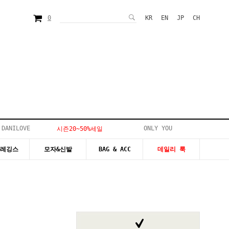
0
KR
EN
JP
CH
 DANILOVE
ONLY YOU
시즌20~50%세일
&레깅스
모자&신발
BAG & ACC
데일리 룩