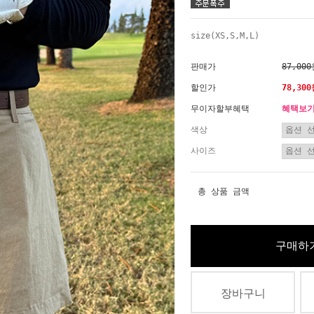
size(XS,S,M,L)
판매가
87,00
할인가
78,30
무이자할부혜택
혜택보
색상
사이즈
총 상품 금액
구매하
장바구니