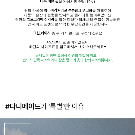
더욱 예쁜 핏
을 완성시켜준답니다: )
허리 안쪽에
랍바마감처리로 튼튼함과 견고함
을 더해주어
제품의 손상과 변형을 방지하고 퀄리티를 높여주었어요
뒷면의
벨트고리에 삼각링
을 달아 다양한 악세사리 연출이 가능해요
양 사이드 포켓으로 넉넉한 수납공간을 제공합니다
그린,베이지
총 두 가지 컬러로 구성되었구요
XS,S,M,L
로 준비되었으니
하단의 사이즈표를 참고하셔서 초이스해주세요♥
※나일론 원단 특성상 이염의 위험이 있으니
반드시 단독 세탁하거나 같은 컬러의 옷과 함께 세탁해주세요.