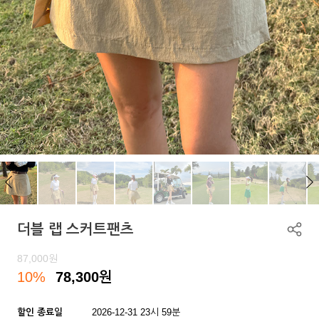
더블 랩 스커트팬츠
87,000
원
10%
78,300
원
할인 종료일
2026-12-31 23시 59분