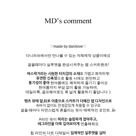
♡made by danilove♡
다니러브에서만 만나볼 수 있는 자체제작 상품이에요
걸을때마다 실루엣을 완성시켜주는 랩 스커트팬츠!
바스락거리는 시원한 터치감의 소재
로 가볍고 쾌적하게!
유연한 신축성
으로 활동 시에도 편안하고
통기성이 좋아
한여름에도 쾌적하게 즐기기 좋아요
한여름까지 부담 없이 활용 가능하며,
데일리룩, 골프웨어로도 폭 넓게 활용하기 좋답니다: )
팬츠 위에 앞,뒤로 이중으로 스커트가 더해진 랩 디자인으로
속바지 없이도 안정감있게 착용할 수 있구요
걸을 때마다 자연스럽게 흔들리는 핏이 매력적인 포인트..👍
A라인 핏이
허리는 슬림하게 잡아주고,
레그라인을 더욱 길어보이게
연출해줘요
힙 라인의 다트 디테일이
입체적인 실루엣을 살려