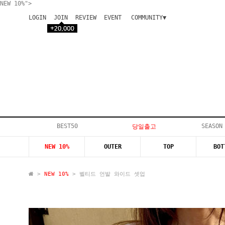
NEW 10%">
LOGIN
JOIN
REVIEW
EVENT
COMMUNITY▼
공지사항
이벤트
등급안내
상품후기
Q&A게시판
VIP게시판
개인결제
입고지연
BEST50
SEASON
당일출고
인스타이벤트
NEW 10%
OUTER
TOP
BOT
모델지원
>
NEW 10%
> 벨티드 언발 와이드 셋업