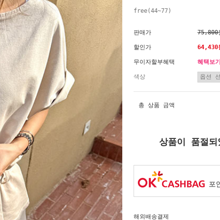
free(44~77)
판매가
75,80
할인가
64,43
무이자할부혜택
혜택보
색상
총 상품 금액
상품이 품절되
포인
해외배송결제