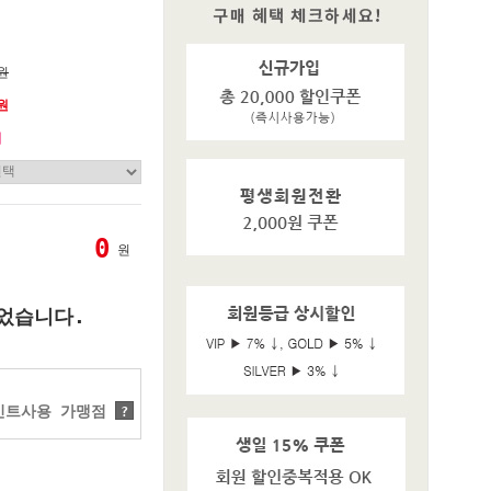
0원
0원
기
0
원
었습니다.
트사용 가맹점
?