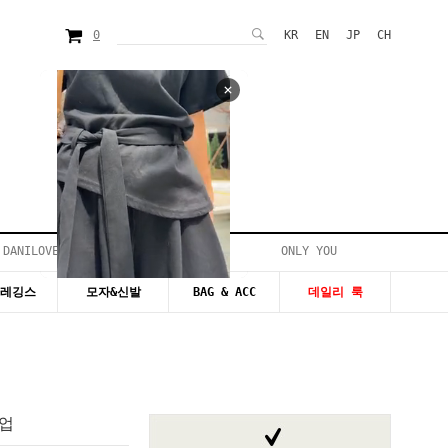
0
KR
EN
JP
CH
 DANILOVE
ONLY YOU
시즌20~50%세일
&레깅스
모자&신발
BAG & ACC
데일리 룩
업