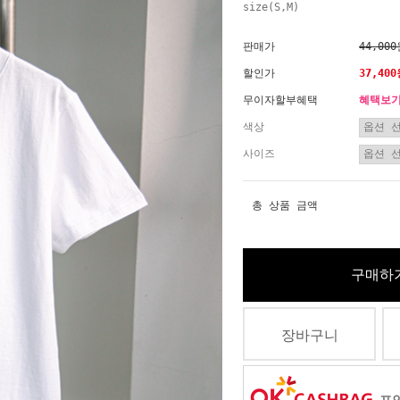
size(S,M)
판매가
44,00
할인가
37,40
무이자할부혜택
혜택보
색상
사이즈
총 상품 금액
구매하
장바구니