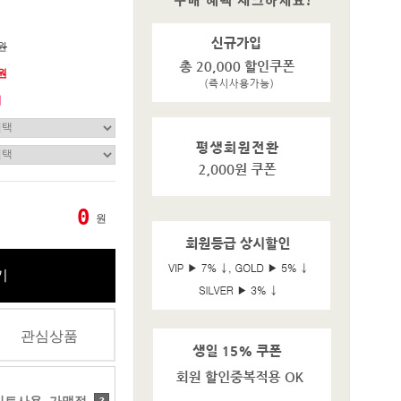
0원
0원
기
0
원
기
관심상품