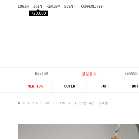
LOGIN
JOIN
REVIEW
EVENT
COMMUNITY▼
공지사항
이벤트
등급안내
상품후기
Q&A게시판
VIP게시판
개인결제
입고지연
BEST50
SEASON
당일출고
인스타이벤트
NEW 10%
OUTER
TOP
BOT
모델지원
>
TOP
>
SHORT SLEEVE
> 크리스탈 피스 티셔츠