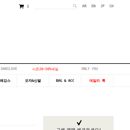
0
KR
EN
JP
CH
 DANILOVE
ONLY YOU
시즌20~50%세일
&레깅스
모자&신발
BAG & ACC
데일리 룩