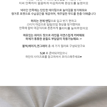
지퍼 안쪽까지 깔끔하게 마감처리해 완성도를 높였어요
넥라인 안쪽에는 탄탄한 테이핑으로 늘어짐을 방지해줘요
캥거루 포켓으로 수납공간을 제공하며, 캐주얼한 무드를 한층 더해줍니다
허리는 전체 밴딩
으로 입고 벗기 편하고
스티치 마감으로 밀림/꼬임 현상을 방지했어요
안쪽에 랍바 마감처리로 튼튼하게
퀄리티를 높여주었어요
여유있는 와이드 핏으로 라인을 자연스럽게 커버해줘
하체가 통통한 분들도 부담없이 착용가능해요: >
블랙,베이지,연그레이
총 세 가지 컬러로 구성되었구요
S,M
로 준비되어있으니
하단의 사이즈표를 참고하셔서 초이스해주세요♥