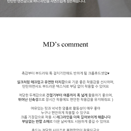
촉감부터 부드러워 툭 걸치기만해도 반하게 될 크롭후드셋업♥
실크처럼 매끄럽고 유연한 터치감
으로 기분 좋은 착용감을 선사하며,
탄탄하면서도 부드러운 텍스처로 부담 없이 착용할 수 있어요
적당한 두께감으로
간절기부터 여름까지 폭 넓게
활용하기 좋으며,
뛰어난 신축성
으로 장시간 착용에도 편안한 착용감을 유지해줘요: )
여유있는 핏과 넉넉한 암홀로 활동성이 매우 좋아
누구나 편안하게 착용할 수 있구요
크롭 기장감으로 착용 시
레그라인을 더욱 길어보이게 해줍니다
부담없는 반팔 소매
로 더운 날씨에도 시원하게 즐길 수 있어요
후드는 적당한 사이즈로 불편함없이 착용되구요