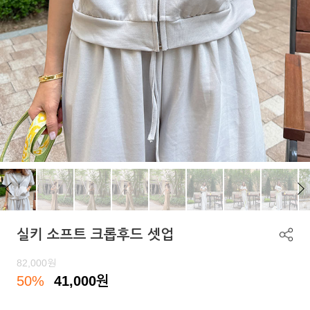
실키 소프트 크롭후드 셋업
82,000
원
50%
41,000
원